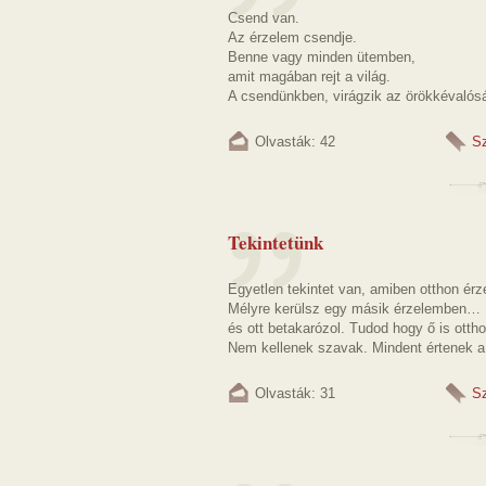
Csend van.
Az érzelem csendje.
Benne vagy minden ütemben,
amit magában rejt a világ.
A csendünkben, virágzik az örökkévalós
Olvasták: 42
S
Tekintetünk
Egyetlen tekintet van, amiben otthon ér
Mélyre kerülsz egy másik érzelemben…
és ott betakarózol. Tudod hogy ő is otth
Nem kellenek szavak. Mindent értenek a
Olvasták: 31
S