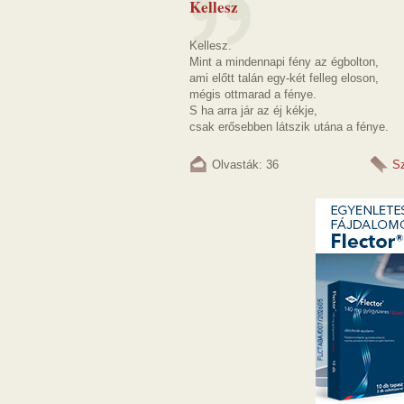
Kellesz
Kellesz.
Mint a mindennapi fény az égbolton,
ami előtt talán egy-két felleg eloson,
mégis ottmarad a fénye.
S ha arra jár az éj kékje,
csak erősebben látszik utána a fénye.
Olvasták: 36
S