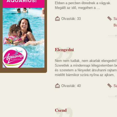
Ebben a percben ébrednek a vágyak.
Megállt az idő, megpihen a ...
Olvasták: 33
S
B
Elengedni
Nem nem tudlak, nem akarlak elengedni!
Szeretlek a mindennapi lélegzetemben be
és szeretem a fényedet átsuhanni rajta
mielőtt bármikor szóra nyílna az ajkam.
Olvasták: 40
S
Csend