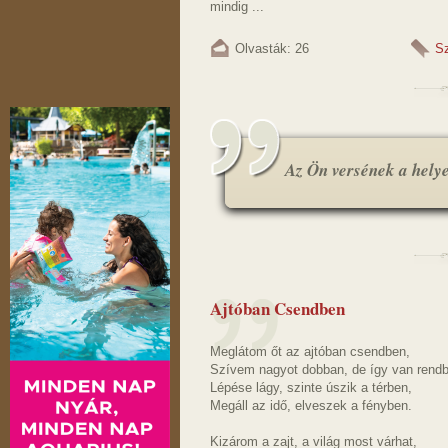
mindig ...
Olvasták: 26
S
Az Ön versének a helye.
Ajtóban Csendben
Meglátom őt az ajtóban csendben,
Szívem nagyot dobban, de így van rend
Lépése lágy, szinte úszik a térben,
Megáll az idő, elveszek a fényben.
Kizárom a zajt, a világ most várhat,