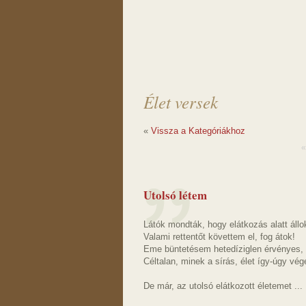
Élet versek
«
Vissza a Kategóriákhoz
«
Utolsó létem
Látók mondták, hogy elátkozás alatt állo
Valami rettentőt követtem el, fog átok!
Eme büntetésem hetedíziglen érvényes,
Céltalan, minek a sírás, élet így-úgy vég
De már, az utolsó elátkozott életemet ...