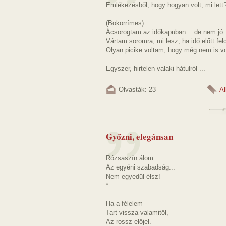
Emlékezésből, hogy hogyan volt, mi lett
(Bokorrímes)
Ácsorogtam az időkapuban… de nem jó
Vártam soromra, mi lesz, ha idő előtt f
Olyan picike voltam, hogy még nem is vol
Egyszer, hirtelen valaki hátulról ...
Olvasták: 23
A
Győzni, elegánsan
Rózsaszín álom
Az egyéni szabadság...
Nem egyedül élsz!
*
Ha a félelem
Tart vissza valamitől,
Az rossz előjel.