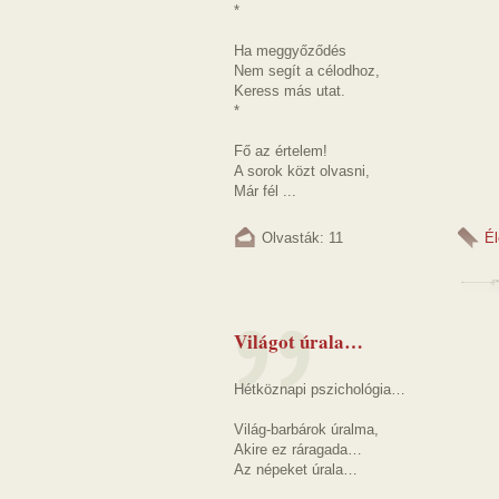
*
Ha meggyőződés
Nem segít a célodhoz,
Keress más utat.
*
Fő az értelem!
A sorok közt olvasni,
Már fél ...
Olvasták: 11
Él
Világot úrala…
Hétköznapi pszichológia…
Világ-barbárok úralma,
Akire ez ráragada…
Az népeket úrala…