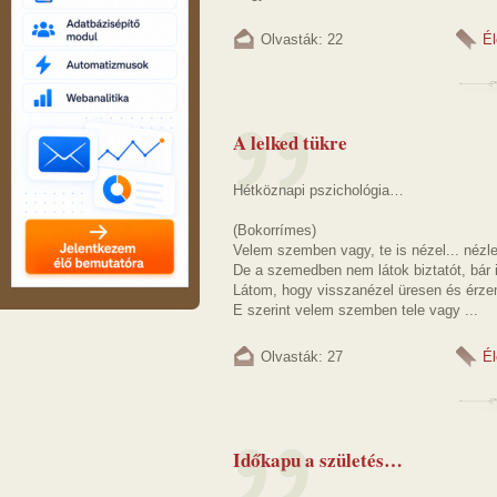
Olvasták: 22
Él
A lelked tükre
Hétköznapi pszichológia…
(Bokorrímes)
Velem szemben vagy, te is nézel... nézle
De a szemedben nem látok biztatót, bár
Látom, hogy visszanézel üresen és érze
E szerint velem szemben tele vagy ...
Olvasták: 27
Él
Időkapu a születés…