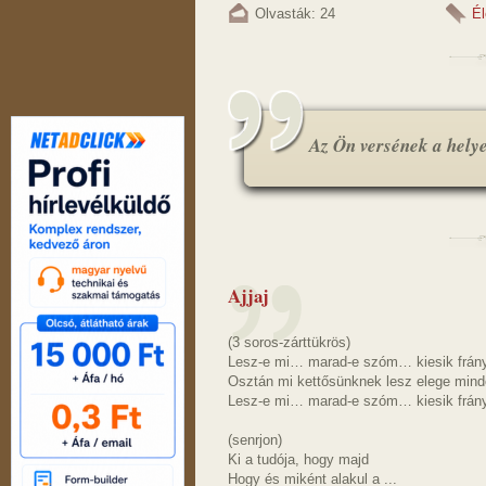
Olvasták: 24
Él
Az Ön versének a helye.
Ajjaj
(3 soros-zárttükrös)
Lesz-e mi… marad-e szóm… kiesik fránya
Osztán mi kettősünknek lesz elege min
Lesz-e mi… marad-e szóm… kiesik fránya
(senrjon)
Ki a tudója, hogy majd
Hogy és miként alakul a ...