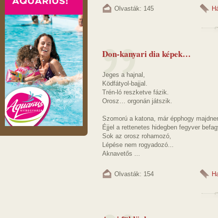
Olvasták: 145
H
Don-kanyari dia képek…
Jeges a hajnal,
Ködfátyol-bajjal.
Trén-ló reszketve fázik.
Orosz… orgonán játszik.
Szomorú a katona, már épphogy majdne
Éjjel a rettenetes hidegben fegyver befag
Sok az orosz rohamozó,
Lépése nem rogyadozó...
Aknavetős ...
Olvasták: 154
Ha