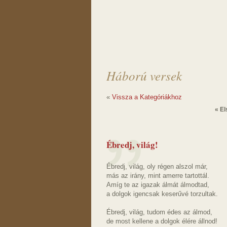
Háború versek
«
Vissza a Kategóriákhoz
« El
Ébredj, világ!
Ébredj, világ, oly régen alszol már,
más az irány, mint amerre tartottál.
Amíg te az igazak álmát álmodtad,
a dolgok igencsak keserűvé torzultak.
Ébredj, világ, tudom édes az álmod,
de most kellene a dolgok élére állnod!