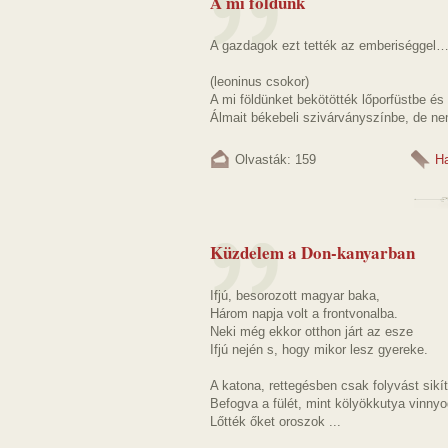
A mi földünk
A gazdagok ezt tették az emberiséggel… 
(leoninus csokor)
A mi földünket bekötötték lőporfüstbe é
Álmait békebeli szivárványszínbe, de nem
Olvasták: 159
Ha
Küzdelem a Don-kanyarban
Ifjú, besorozott magyar baka,
Három napja volt a frontvonalba.
Neki még ekkor otthon járt az esze
Ifjú nején s, hogy mikor lesz gyereke.
A katona, rettegésben csak folyvást sikít
Befogva a fülét, mint kölyökkutya vinny
Lőtték őket oroszok ...