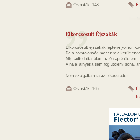
Olvasták: 143
Él
Elkorcsosult Éjszakák
Elkorcsosult éjszakák lépten-nyomon köv
De a sorstalanság messzire elkerült eng
Míg céltudattal élem az én apró életem,
A halál árnyéka sem fog utolérni soha, a
Nem szolgáltam rá az elkeseredett ...
Olvasták: 165
Él
B