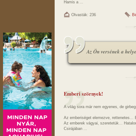
Hamis a ...
Olvasták: 236
B
Az Ön versének a helye.
Emberi szörnyek!
A világ sora már nem egyenes, de girbe
Az emberiséget elemezve, rettenetes… 
Az emberek vágyai, szeretetük… Hatalom
Csirájában ...