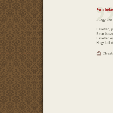
Van béké
Avagy van
Békétlen, 
Ezen össz
Békétlen eg
Hogy kell él
Olvast