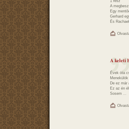
1 rész
A megbeszél
Egy mentőcs
Gerhard eg
És Rachael 
Olvast
A keleti 
Évek óta c
Menekülök 
De ez már 
Ez az én é
Sosem ...
Olvast