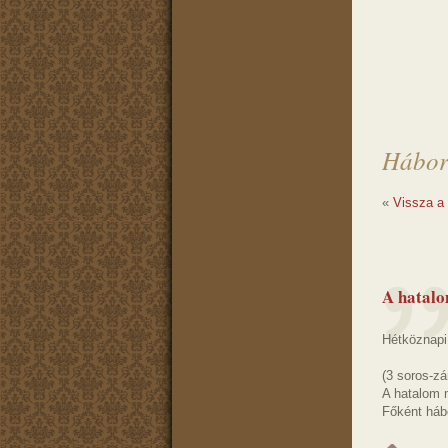
Hábor
«
Vissza a
A hatalo
Hétköznapi
(3 soros-zár
A hatalom m
Főként háb