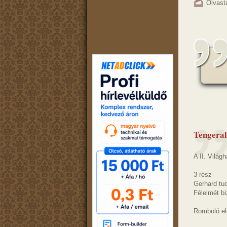
Olvast
Tengeral
A II. Világ
3 rész
Gerhard tu
Félelmét b
Romboló el