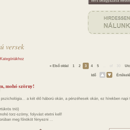
Vers beágyazása webol
ú versek
 Kategóriákhoz
« Első oldal
1
2
3
4
5
...
of
30
Uto
Idő
Értékel
m, mohó szörny!
 pszichológia… a két élő háború okán, a pénzéhesek okán, ez hírekben napi
tükrös trió)
ohó torz-szörny, folyvást etetni kell!
orúban meg főnököt fényezni ...