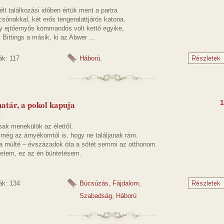
t találkozási időben értük ment a partra
ónakkal, két erős tengeralattjárós katona.
y ejtőernyős kommandós volt kettő egyike,
Bittings a másik, ki az Abwer ...
ák: 117
Háború
,
határ, a pokol kapuja
1
sak menekülök az élettől.
még az árnyékomtól is, hogy ne találjanak rám.
a múlté – évszázadok óta a sötét semmi az otthonom.
letem, ez az én büntetésem.
ák: 134
Búcsúzás
,
Fájdalom
,
Szabadság
,
Háború