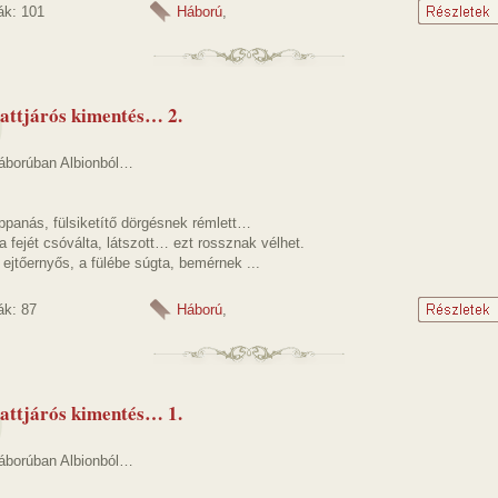
ák: 101
Háború
,
attjárós kimentés… 2.
háborúban Albionból…
ippanás, fülsiketítő dörgésnek rémlett…
a fejét csóválta, látszott… ezt rossznak vélhet.
 ejtőernyős, a fülébe súgta, bemérnek ...
ák: 87
Háború
,
attjárós kimentés… 1.
háborúban Albionból…