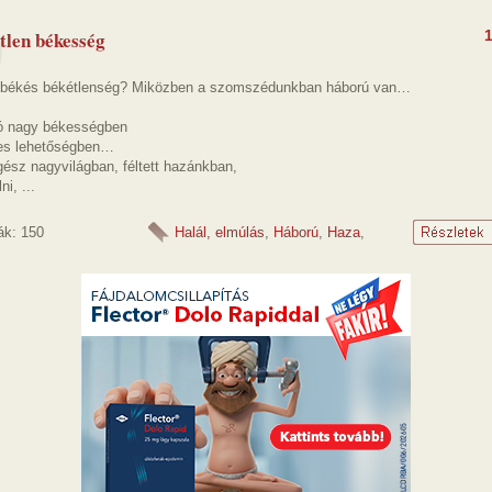
tlen békesség
 békés békétlenség? Miközben a szomszédunkban háború van…
jó nagy békességben
es lehetőségben…
ész nagyvilágban, féltett hazánkban,
ni, ...
ák: 150
Halál, elmúlás
,
Háború
,
Haza
,