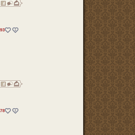
93
78