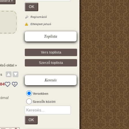
dalára »
OK
Regisztráció
Elfelejtett jelszó
Toplista
Vers toplista
Szerző toplista
lsó oldal »
és
Keresés
84
Versekben
 téma!
Szerzők között
OK