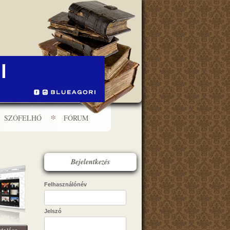
SZÓFELHŐ
FÓRUM
Bejelentkezés
Felhasználónév
Jelszó