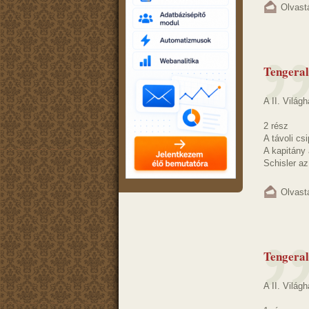
Olvast
Tengeral
A II. Világ
2 rész
A távoli cs
A kapitány 
Schisler az
Olvast
Tengeral
A II. Világ