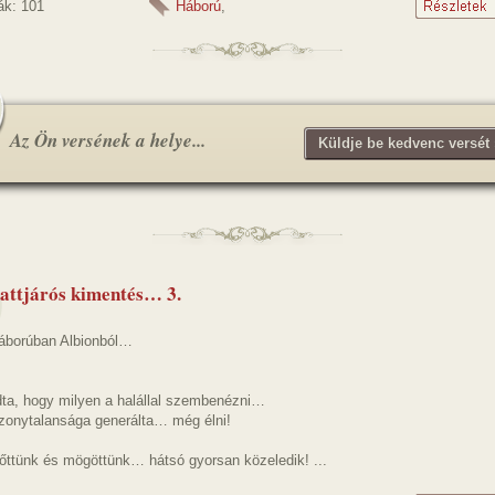
ák: 101
Háború
,
Az Ön versének a helye...
Küldje be kedvenc versét 
attjárós kimentés… 3.
háborúban Albionból…
dta, hogy milyen a halállal szembenézni…
izonytalansága generálta… még élni!
őttünk és mögöttünk… hátsó gyorsan közeledik! ...