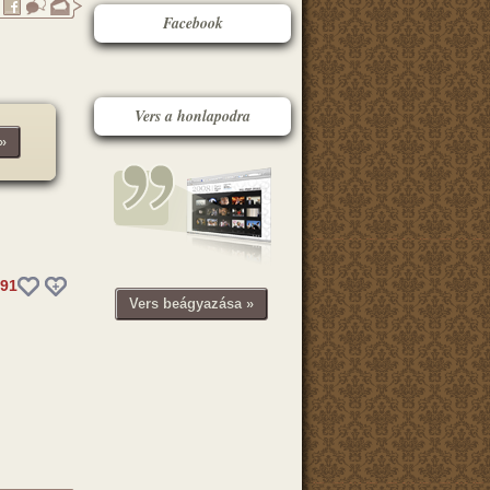
Facebook
Vers a honlapodra
»
91
Vers beágyazása »