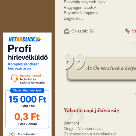
Életvégig legyetek ilyek’.
Ragyogjon arcotok,
Egymástól kapjatok…
Legyetek ...
Olvasták: 96
Va
Az Ön versének a helye.
Valentin napi jókívánság
(senrjon)
Megjött Valentin napja,
Csúcsosodjon a szerelmetek!