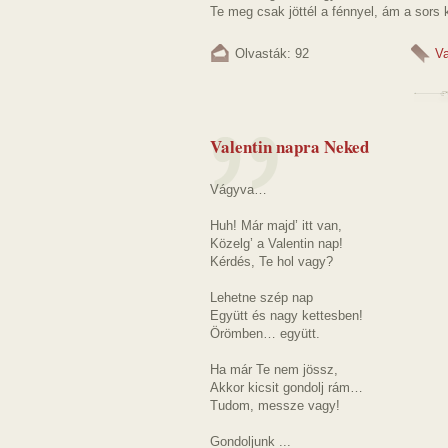
Te meg csak jöttél a fénnyel, ám a sors k
Olvasták: 92
Va
Valentin napra Neked
Vágyva…
Huh! Már majd’ itt van,
Közelg’ a Valentin nap!
Kérdés, Te hol vagy?
Lehetne szép nap
Együtt és nagy kettesben!
Örömben… együtt.
Ha már Te nem jössz,
Akkor kicsit gondolj rám…
Tudom, messze vagy!
Gondoljunk ...