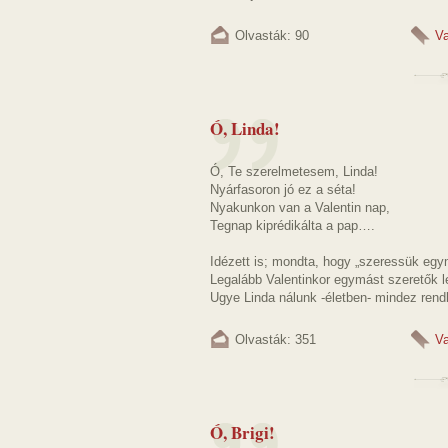
Olvasták: 90
Va
Ó, Linda!
Ó, Te szerelmetesem, Linda!
Nyárfasoron jó ez a séta!
Nyakunkon van a Valentin nap,
Tegnap kiprédikálta a pap….
Idézett is; mondta, hogy „szeressük egy
Legalább Valentinkor egymást szeretők l
Ugye Linda nálunk -életben- mindez rendb
Olvasták: 351
Va
Ó, Brigi!