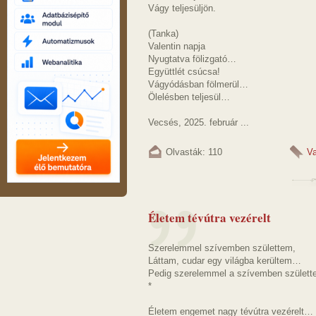
Vágy teljesüljön.
(Tanka)
Valentin napja
Nyugtatva fölizgató…
Együttlét csúcsa!
Vágyódásban fölmerül…
Ölelésben teljesül…
Vecsés, 2025. február ...
Olvasták: 110
Va
Életem tévútra vezérelt
Szerelemmel szívemben születtem,
Láttam, cudar egy világba kerültem…
Pedig szerelemmel a szívemben születt
*
Életem engemet nagy tévútra vezérelt…