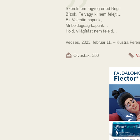
Szerelmem ragyog érted Brigi!
Bízok, Te vagy ki nem felejti…
Ez Valentin-napunk,
Mi boldogság-kapunk…
Hold, világítást nem felejti…
Vecsés, 2023. február 11. – Kustra Fere
Olvasták: 350
Va