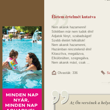
Életem értelmét kutatva
Nem akarok hazamenni!
Sötétben már nem tudok élni!
Adjatok fényt, szabadságot!
Szebb életért felkiáltok!
Nem akarok hazamenni,
Hazámban nincstelenül élni!
Kitaszítva, megalázva,
Elkülönülten, szegregálva.
Nem akarok mást, csak ...
Olvasták: 336
S
Az Ön versének a helye.