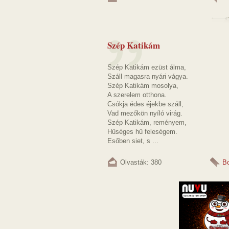
Szép Katikám
Szép Katikám ezüst álma,
Száll magasra nyári vágya.
Szép Katikám mosolya,
A szerelem otthona.
Csókja édes éjekbe száll,
Vad mezőkön nyíló virág.
Szép Katikám, reményem,
Hűséges hű feleségem.
Esőben siet, s ...
Olvasták: 380
B