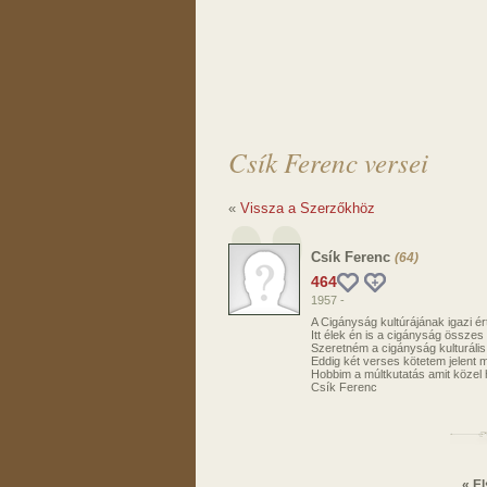
Csík Ferenc versei
«
Vissza a Szerzőkhöz
Csík Ferenc
(64)
464
1957 -
A Cigányság kultúrájának igazi é
Itt élek én is a cigányság összes
Szeretném a cigányság kulturális
Eddig két verses kötetem jelent m
Hobbim a múltkutatás amit közel
Csík Ferenc
« El