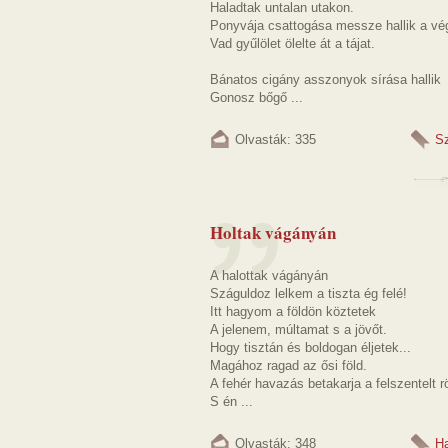
Haladtak untalan utakon.
Ponyvája csattogása messze hallik a vé
Vad gyűlölet ölelte át a tájat.
Bánatos cigány asszonyok sírása hallik
Gonosz bőgő ...
Olvasták: 335
S
Holtak vágányán
A halottak vágányán
Száguldoz lelkem a tiszta ég felé!
Itt hagyom a földön köztetek
A jelenem, múltamat s a jövőt.
Hogy tisztán és boldogan éljetek...
Magához ragad az ősi föld.
A fehér havazás betakarja a felszentelt r
S én ...
Olvasták: 348
Ha