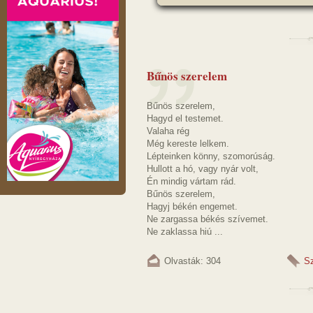
Bűnös szerelem
Bűnös szerelem,
Hagyd el testemet.
Valaha rég
Még kereste lelkem.
Lépteinken könny, szomorúság.
Hullott a hó, vagy nyár volt,
Én mindig vártam rád.
Bűnös szerelem,
Hagyj békén engemet.
Ne zargassa békés szívemet.
Ne zaklassa hiú ...
Olvasták: 304
S