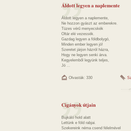
Áldott legyen a naplemente
Áldott legyen a naplemente,
Ne hozzon gyászt az emberekre.
Tüzes vérű menyecskék
Oltár elé vezessék.
Gazdag legyen a földbolygó,
Minden ember legyen jó!
Szeretet járjon házról házra,
Hogy ne legyen senki árva.
Kegyelemből legyünk teljes,
Jó ...
Olvasták: 330
S
Cigányok útjain
Bujkáló hold alatt
Lettünk e föld rabjai.
Szekereink néma csend félelmével