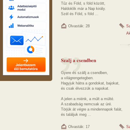
Tűz és Föld, s föld között,
Haldoklik már a Nap király.
Szél és Föld, s föld ...
Olvasták: 28
S
Ak
Szalj a csendben
Gyere és szállj a csendben,
a világrengetegben.
Hagyjuk hátra a gondokat, bajokat,
és csak élvezzük a napokat.
A jelen a miénk, a múlt a múlté.
A szabadság nemcsak az úré.
Törjük át végre a mindennapok falát,
és találjuk meg ...
Olvasták: 17
S