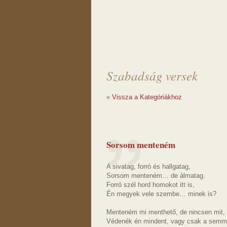
Szabadság versek
«
Vissza a Kategóriákhoz
Sorsom menteném
A sivatag, forró és hallgatag,
Sorsom menteném… de álmatag.
Forró szél hord homokot itt is,
Én megyek vele szembe… minek is?
Menteném mi menthető, de nincsen mit,
Védenék én mindent, vagy csak a semmi