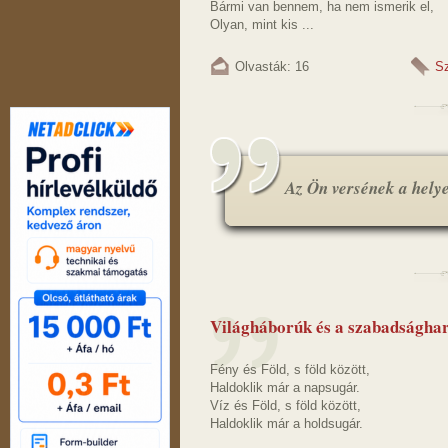
Bármi van bennem, ha nem ismerik el,
Olyan, mint kis ...
Olvasták: 16
S
Az Ön versének a helye.
Világháborúk és a szabadsághar
Fény és Föld, s föld között,
Haldoklik már a napsugár.
Víz és Föld, s föld között,
Haldoklik már a holdsugár.