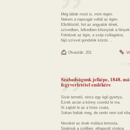
Még látlak most is, mint régen.
Nekem a napsugár voltál az égen.
Elköltöztél, hol az angyalok élnek,
szívedben, lelkedben kihunytak a fények
Felnézek az égre, a szép csillagokra,
fájó szívvel gondolok közös ...
Olvasták: 201
Va
Szabadságunk jelképe, 1848. márc
fegyverletétel emlékére
Sivár temető, nincs egy égő gyertya,
Ezrek arcán a könny csordul le ma.
Itt zajlott le az a híres csata,
Sokan haltak meg, de senki nem tud róla
Nevüket az évek múlása lemosta,
Siralmuk a szélben, elhagyott sírokra.