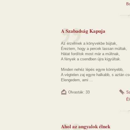
B
A Szabadság Kapuja
Az érzelmek a könyvekbe bújtak,
Éreztem, hogy a percek lassan múltak,
Hátat fordítok most már a múltnak,
A fények a csendben újra kigyúltak.
Minden nehéz lépés egyre könnyebb,
A végtelen zaj egyre halkabb, s aztán csö
Elengedem, ami ...
Olvasták: 33
S
Él
Ahol az angyalok élnek