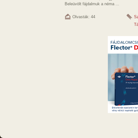
Beleüvölt fájdalmuk a néma ...
Olvasták: 44
S
T