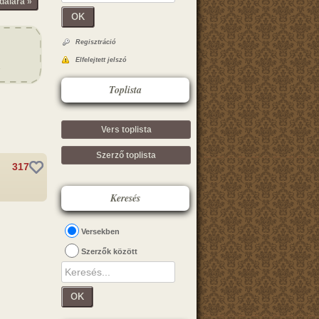
dalára »
OK
Regisztráció
Elfelejtett jelszó
Toplista
Vers toplista
Szerző toplista
317
Keresés
Versekben
Szerzők között
OK