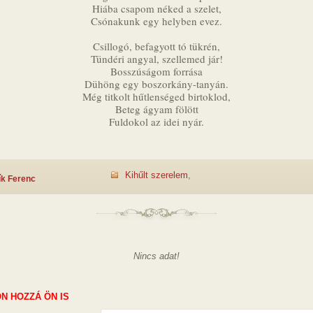
Hiába csapom néked a szelet,
Csónakunk egy helyben evez.
Csillogó, befagyott tó tükrén,
Tündéri angyal, szellemed jár!
Bosszúságom forrása
Dühöng egy boszorkány-tanyán.
Még titkolt hűtlenséged birtoklod,
Beteg ágyam fölött
Fuldokol az idei nyár.
Kihűlt szerelem
,
ík Ferenc
Nincs adat!
N HOZZÁ ÖN IS