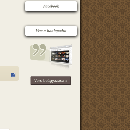
Facebook
Vers a honlapodra
Vers beágyazása »