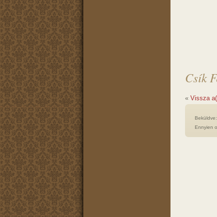
Csík F
«
Vissza a
Beküldve
Ennyien o