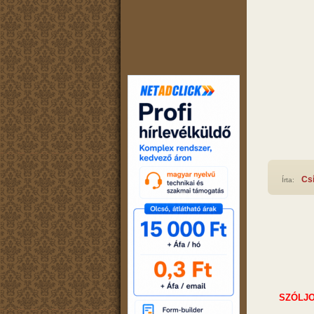
Cs
Írta:
SZÓLJO