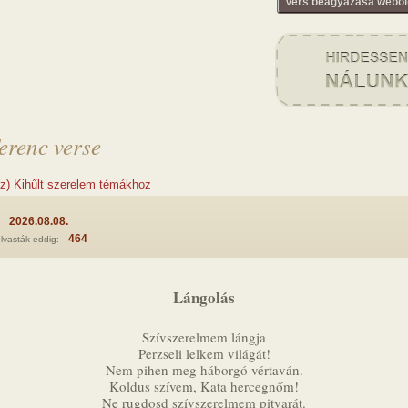
Vers beágyazása webol
erenc verse
(z) Kihűlt szerelem témákhoz
2026.08.08.
:
464
lvasták eddig:
Lángolás
Szívszerelmem lángja
Perzseli lelkem világát!
Nem pihen meg háborgó vértaván.
Koldus szívem, Kata hercegnőm!
Ne rugdosd szívszerelmem pitvarát.