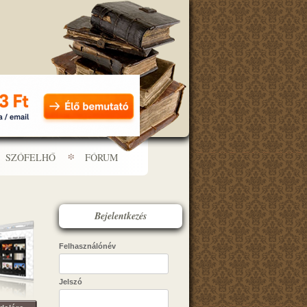
SZÓFELHŐ
FÓRUM
Bejelentkezés
Felhasználónév
Jelszó