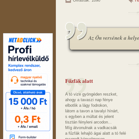
Olvasták: 1090
H
Az Ön versének a helye.
Fűzfák alatt
A tó vize gyöngéden reszket,
ahogy a tavaszi nap fénye
elbotlik a lágy fodrokon,
látom a tavon a tavalyi hínárt,
s egyben a múltat és jelent
tisztán fényleni arcodon...
Míg átvonulnak a vadkacsák
a fűzfák lehajló ágai alatt a tó felé
nyugodt-kényelmesen,