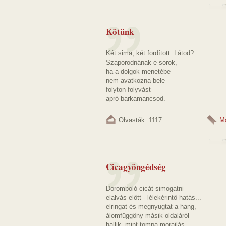
Kötünk
Két sima, két fordított. Látod?
Szaporodnának e sorok,
ha a dolgok menetébe
nem avatkozna bele
folyton-folyvást
apró barkamancsod.
Olvasták: 1117
M
Cicagyöngédség
Doromboló cicát simogatni
elalvás előtt - lélekérintő hatás...
elringat és megnyugtat a hang,
álomfüggöny másik oldaláról
hallik, mint tompa morajlás...