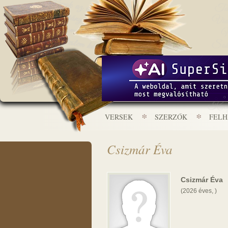
VERSEK
SZERZŐK
FEL
Csizmár Éva
Csizmár Éva
(2026 éves, )