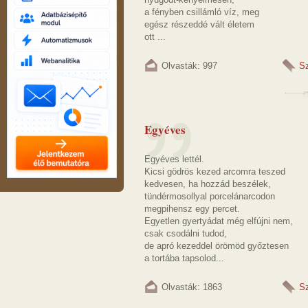
a fényben csillámló víz, meg
egész részeddé vált életem
ott ...
Olvasták: 997
S
Egyéves
Egyéves lettél.
Kicsi gödrös kezed arcomra teszed
kedvesen, ha hozzád beszélek,
tündérmosollyal porcelánarcodon
megpihensz egy percet.
Egyetlen gyertyádat még elfújni nem,
csak csodálni tudod,
de apró kezeddel örömöd győztesen
a tortába tapsolod...
Olvasták: 1863
S