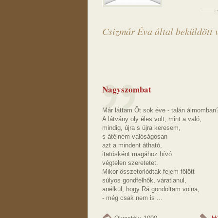
Csizmár Éva által beküldött 
Nagyszombat
Már láttam Őt sok éve - talán álmomban
A látvány oly éles volt, mint a való,
mindig, újra s újra keresem,
s átélném valóságosan
azt a mindent átható,
itatósként magához hívó
végtelen szeretetet.
Mikor összetorlódtak fejem fölött
súlyos gondfelhők, váratlanul,
anélkül, hogy Rá gondoltam volna,
- még csak nem is ...