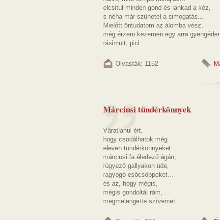
elcsitul minden gond és lankad a kéz,
s néha már szünetel a simogatás...
Mielőtt öntudatom az álomba vész,
még érzem kezemen egy arra gyengéde
rásimult, pici ...
Olvasták: 1152
M
Márciusi tündérkönnyek
Váratlanul ért,
hogy csodálhatok még
eleven tündérkönnyeket
márciusi fa éledező ágán,
rügyező gallyakon üde,
ragyogó esőcsöppeket...
és az, hogy mégis,
mégis gondoltál rám,
megmelengette szívemet.