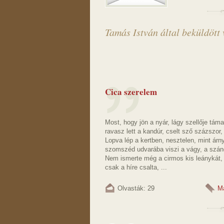
Tamás István által beküldött 
Cica szerelem
Most, hogy jön a nyár, lágy szellője táma
ravasz lett a kandúr, cselt sző százszor,
Lopva lép a kertben, nesztelen, mint árn
szomszéd udvarába viszi a vágy, a szán
Nem ismerte még a cirmos kis leánykát,
csak a híre csalta, ...
Olvasták: 29
M