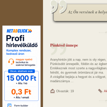
Az Ön versének a helye.
Pünkösd ünnepe
Aranyhintón jött a nap, nem is oly régen,
Pünkösdöt ünnepelik, földön és az égben
Emlékeznek most szerte a nagyvilágban
felnőtt, és gyermek örömtáncot jár ma.
A virágillat bejárja a hegyet és a völgyet,
madárszárnya ...
Olvasták: 19
Ak