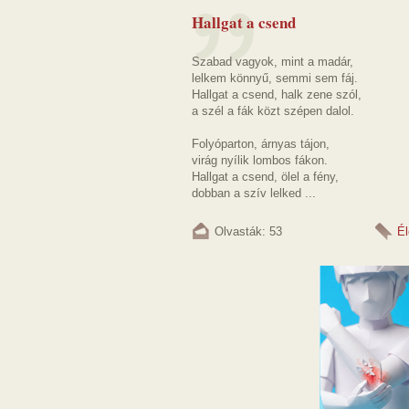
Hallgat a csend
Szabad vagyok, mint a madár,
lelkem könnyű, semmi sem fáj.
Hallgat a csend, halk zene szól,
a szél a fák közt szépen dalol.
Folyóparton, árnyas tájon,
virág nyílik lombos fákon.
Hallgat a csend, ölel a fény,
dobban a szív lelked ...
Olvasták: 53
Él