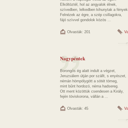
Elköltöztél, hol az angyalok élnek,
szívedben, lelkedben kihunytak a fények
Felnézek az égre, a szép csillagokra,
fájó szívvel gondolok közös ...
Olvasták: 201
Va
Nagypéntek
Borongós ég alatt indult a végzet,
Jeruzsálem útján por szállt, s enyészet,
némán hömpölygött a sötét tömeg,
mint bűnt hordozó, néma hadsereg.
Ott ment közöttük csendesen a Király,
fején töviskorona, vállán a ...
Olvasták: 45
Va