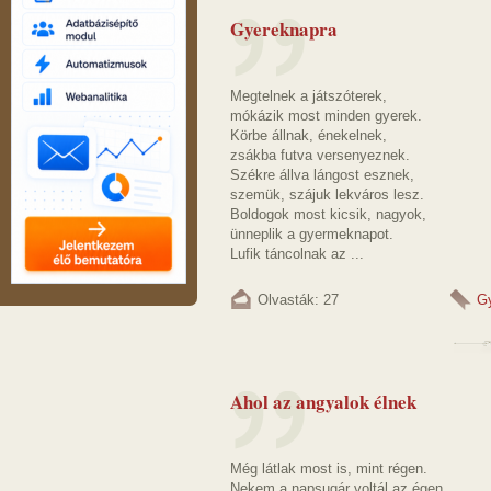
Gyereknapra
Megtelnek a játszóterek,
mókázik most minden gyerek.
Körbe állnak, énekelnek,
zsákba futva versenyeznek.
Székre állva lángost esznek,
szemük, szájuk lekváros lesz.
Boldogok most kicsik, nagyok,
ünneplik a gyermeknapot.
Lufik táncolnak az ...
Olvasták: 27
G
Ahol az angyalok élnek
Még látlak most is, mint régen.
Nekem a napsugár voltál az égen.