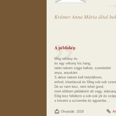
Krámer Anna Mária által bek
A példakép
Még néhány év,
és egy vékony kis hang,
talán nekem súgja halkan, szeretettel:
anya, anyukám.
S akkor nekem kell helytállnom,
erővel, kitartással és főleg sok-sok szere
De ez nem lesz, nem lehet gond,
mert előttem példaként ott vagy, édesan
Elég lesz felidézni a sok-sok jót és szép
s követni a szívembe és agyamba ...
Olvasták: 1018
A