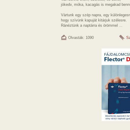
jókedv, móka, kacagás is megakad benn
Vártunk egy szép napra, egy különlegesr
hogy szívünk kapuját kitárjuk szélesre.
Ránéztünk a naptárra és örömmel ...
Olvasták: 1090
S