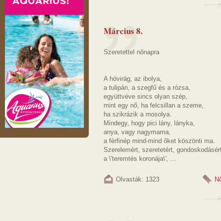
Március 8.
Szeretettel nőnapra
A hóvirág, az ibolya,
a tulipán, a szegfű és a rózsa,
együttvéve sincs olyan szép,
mint egy nő, ha felcsillan a szeme,
ha szikrázik a mosolya.
Mindegy, hogy pici lány, lányka,
anya, vagy nagymama,
a férfinép mind-mind őket köszönti ma.
Szerelemért, szeretetért, gondoskodásér
a \'teremtés koronája\', ...
Olvasták: 1323
N