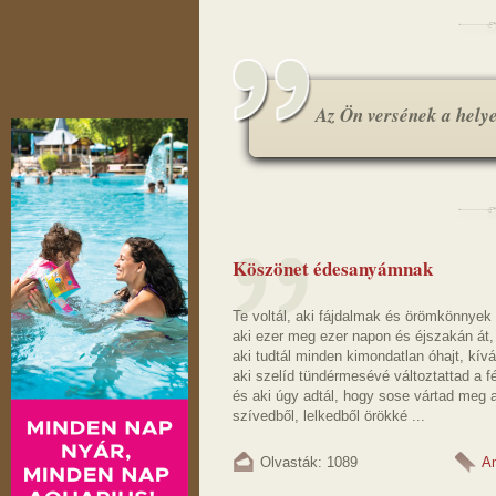
Az Ön versének a helye.
Köszönet édesanyámnak
Te voltál, aki fájdalmak és örömkönnyek k
aki ezer meg ezer napon és éjszakán át,
aki tudtál minden kimondatlan óhajt, kív
aki szelíd tündérmesévé változtattad a fé
és aki úgy adtál, hogy sose vártad meg a
szívedből, lelkedből örökké ...
Olvasták: 1089
A