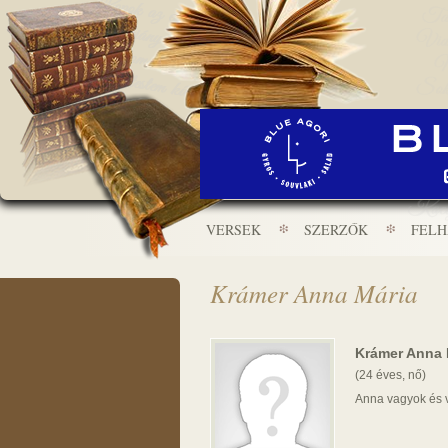
VERSEK
SZERZŐK
FEL
Krámer Anna Mária
Krámer Anna 
(24 éves, nő)
Anna vagyok és v