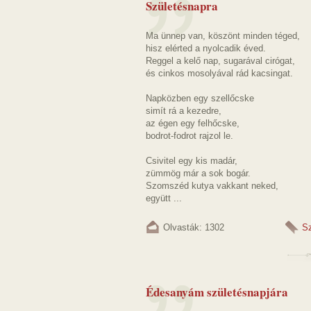
Születésnapra
Ma ünnep van, köszönt minden téged,
hisz elérted a nyolcadik éved.
Reggel a kelő nap, sugarával cirógat,
és cinkos mosolyával rád kacsingat.
Napközben egy szellőcske
simít rá a kezedre,
az égen egy felhőcske,
bodrot-fodrot rajzol le.
Csivitel egy kis madár,
zümmög már a sok bogár.
Szomszéd kutya vakkant neked,
együtt ...
Olvasták: 1302
S
Édesanyám születésnapjára