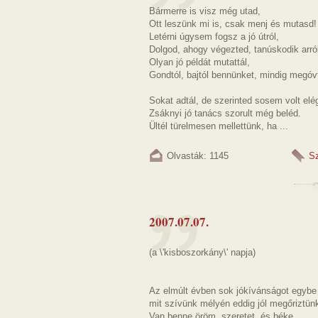
Bármerre is visz még utad,
Ott leszünk mi is, csak menj és mutasd!
Letérni úgysem fogsz a jó útról,
Dolgod, ahogy végezted, tanúskodik arró
Olyan jó példát mutattál,
Gondtól, bajtól bennünket, mindig megóvt
Sokat adtál, de szerinted sosem volt elé
Zsáknyi jó tanács szorult még beléd.
Ültél türelmesen mellettünk, ha ...
Olvasták: 1145
S
2007.07.07.
(a \'kisboszorkány\' napja)
Az elmúlt évben sok jókívánságot egybe 
mit szívünk mélyén eddig jól megőriztün
Van benne öröm, szeretet, és béke,