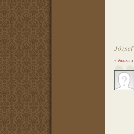
József
«
Vissza a