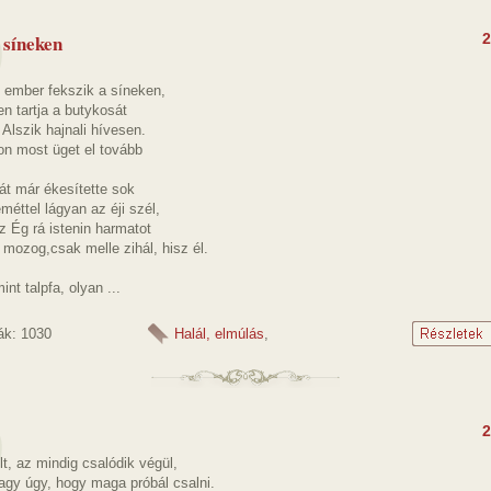
 síneken
2
 ember fekszik a síneken,
n tartja a butykosát
 Alszik hajnali hívesen.
on most üget el tovább
át már ékesítette sok
méttel lágyan az éji szél,
z Ég rá istenin harmatot
mozog,csak melle zihál, hisz él.
int talpfa, olyan ...
ák: 1030
Halál, elmúlás
,
2
lt, az mindig csalódik végül,
agy úgy, hogy maga próbál csalni.