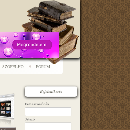
SZÓFELHŐ
FÓRUM
Bejelentkezés
Felhasználónév
Jelszó