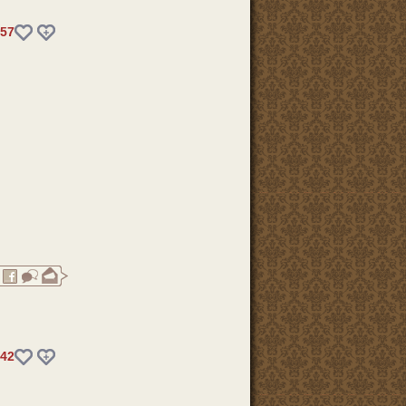
57
42