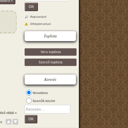
dalára »
OK
Regisztráció
Elfelejtett jelszó
Toplista
Vers toplista
Szerző toplista
Keresés
Versekben
Szerzők között
lsó oldal »
OK
és