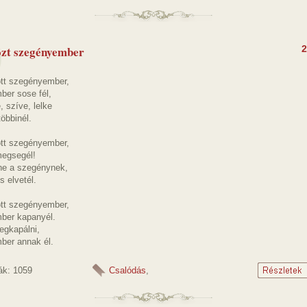
zt szegényember
2
tt szegényember,
er sose fél,
, szíve, lelke
öbbinél.
tt szegényember,
megsegél!
ne a szegénynek,
s elvetél.
tt szegényember,
ber kapanyél.
egkapálni,
er annak él.
ák: 1059
Csalódás
,