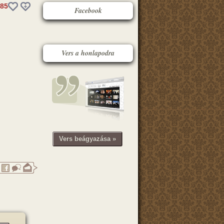
85
Facebook
Vers a honlapodra
Vers beágyazása »