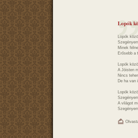
Lopók kö
Lopók közö
Szegényemb
Minek félne
Erősebb a t
Lopók közö
A Jóisten 
Nincs tehe
De ha van i
Lopók közö
Szegényem
A világot m
Szegényemb
Olvast