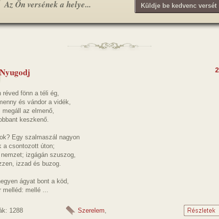
Az Ön versének a helye...
Küldje be kedvenc versét 
 Nyugodj
2
réved fönn a téli ég,
enny és vándor a vidék,
, megáll az elmenő,
lobbant keszkenő.
yok? Egy szalmaszál nagyon
 a csontozott úton;
z nemzet; izgágán szuszog,
zzen, izzad és buzog.
hegyen ágyat bont a köd,
 melléd: mellé ...
ák: 1288
Szerelem
,