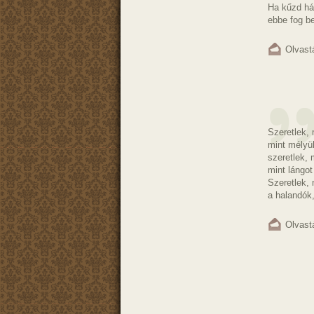
Ha kűzd hát
ebbe fog be
Olvast
Szeretlek, 
mint mélyü
szeretlek, 
mint lángot
Szeretlek, 
a halandók
Olvast