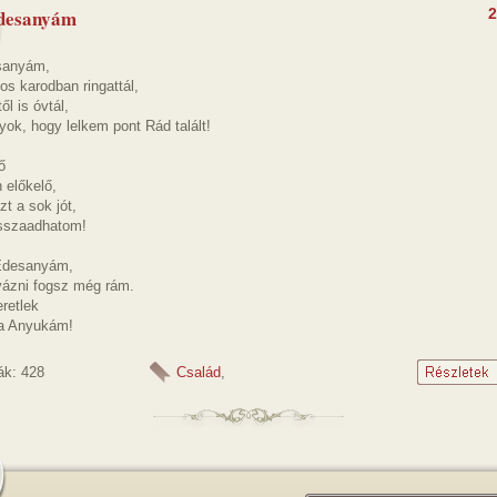
desanyám
2
sanyám,
os karodban ringattál,
ől is óvtál,
ok, hogy lelkem pont Rád talált!
ő
 előkelő,
t a sok jót,
sszaadhatom!
desanyám,
yázni fogsz még rám.
retlek
a Anyukám!
ák: 428
Család
,