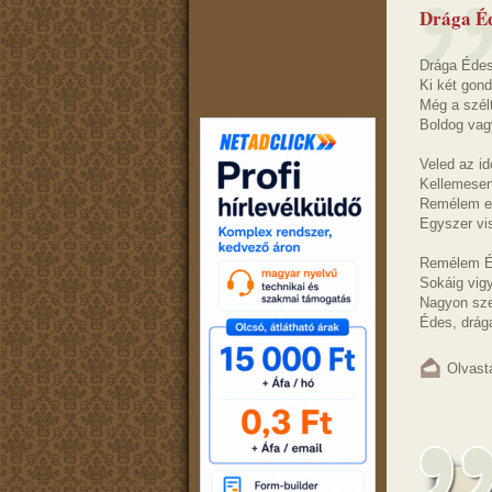
Drága É
Drága Éde
Ki két gond
Még a szélt
Boldog vagy
Veled az id
Kellemesen
Remélem ez
Egyszer vi
Remélem É
Sokáig vig
Nagyon sze
Édes, drág
Olvast