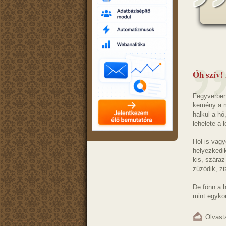
Óh szív!
Fegyverben 
kemény a m
halkul a hó
lehelete a 
Hol is vag
helyezkedik
kis, szára
zúzódik, zi
De fönn a 
mint egykor
Olvast