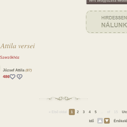
Vers beágyazása webol
 Attila versei
 Szerzőkhöz
József Attila
(87)
486
« Első oldal
1
2
3
4
5
...
of
15
Uto
Idő
Értékel