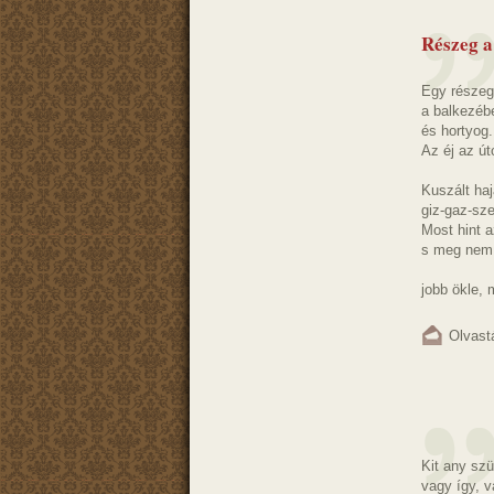
Részeg a
Egy részeg
a balkezébe
és hortyog.
Az éj az út
Kuszált haj
giz-gaz-sze
Most hint a
s meg nem 
jobb ökle, m
Olvast
Kit any szü
vagy így, v