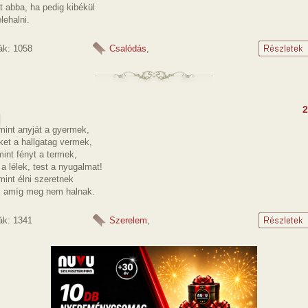
 abba, ha pedig kibékül
lehalni.
ák: 1058
Csalódás
,
2
mint anyját a gyermek,
ket a hallgatag vermek,
mint fényt a termek,
 a lélek, test a nyugalmat!
mint élni szeretnek
, amíg meg nem halnak.
ák: 1341
Szerelem
,