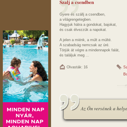
Szalj a csendben
Gyere és szállj a csendben,
a világrengetegben.
Hagyjuk hátra a gondokat, bajokat,
és csak élvezzük a napokat.
A jelen a miénk, a múlt a múlté.
A szabadság nemcsak az úré.
Törjük át végre a mindennapok falát,
és találjuk meg ...
Olvasták: 16
S
B
Az Ön versének a helye.