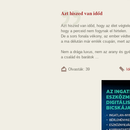
Azt hiszed van időd
Azt hiszed van időd, hogy az élet végtel
hogy a perceid nem fogynak el hirtelen.
De a sors fonala vékony, az ember védte
a ma délután már emlék csupán, mert az 
Nem a drága luxus, nem az arany és gy
a család és barátok ...
Olvasták: 39
Id