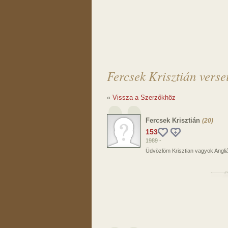
Fercsek Krisztián verse
«
Vissza a Szerzőkhöz
Fercsek Krisztián
(20)
153
1989 -
Üdvözlöm Krisztian vagyok Angli