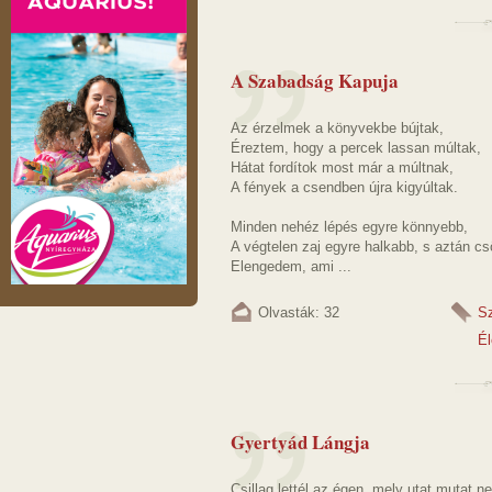
A Szabadság Kapuja
Az érzelmek a könyvekbe bújtak,
Éreztem, hogy a percek lassan múltak,
Hátat fordítok most már a múltnak,
A fények a csendben újra kigyúltak.
Minden nehéz lépés egyre könnyebb,
A végtelen zaj egyre halkabb, s aztán csö
Elengedem, ami ...
Olvasták: 32
S
Él
Gyertyád Lángja
Csillag lettél az égen, mely utat mutat n