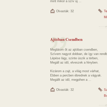
mint mikor a szív új ...
Olvasták: 32
T
M
Ajtóban Csendben
Meglátom őt az ajtóban csendben,
Szívem nagyot dobban, de így van rend
Lépése lágy, szinte úszik a térben,
Megáll az idő, elveszek a fényben.
Kizárom a zajt, a világ most várhat,
Ebben a percben ébrednek a vágyak.
Megállt az idő, megpihen a ...
Olvasták: 32
S
B