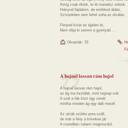
Amíg csak élünk, te itt maradsz velünk.
Hiányod fájdalom, de emléked áldás,
Szívünkben nem lehet soha az elválás.
Fényed kísér az éjjelen át,
Nem oltja ki semmi a gyertyád ...
Olvasták: 33
Ha
F
A hajnal lassan rám hajol
A hajnal lassan rám hajol,
az ég ma tisztább, mint tegnap volt.
A szél a fák közt úgy zenél,
mintha minden ág egy dalt mesél.
Az utcák szürke pora száll,
de már a fény a köveken jár.
A csendben valami megmozdul,