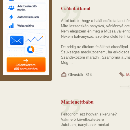
Csókolatlanul
Attól tartok, hogy a halál csókolatlanul ér
Mire lassacskán banyává, vénlánnyá ör
Nem elégszem én meg a Múzsa vállérint
Nekem bálványozó, szorítva ölelő férfi ke
De addig az általam felállított akadállyal
Szükséges megküzdenem, ha erkölcsös f
Szándékozom maradni. Számomra a „más
Még ...
Olvasták: 814
M
Marionettbábu
Felfognom ezt hogyan sikerülne?
Vakmerő következtetésre
Jutottam, irányítanak minket.