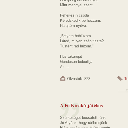
Mint mennyei szent.
Fehér-szín csoda
Kéredzkedik be hozzám,
Ha ajtóm nyitva.
„Selyem-hóblúzom
Látod, milyen szép tiszta?
Tüstént rád húzom.”
Hűs takaróját
Gondosan beborítja
Az ...
Olvasták: 823
T
A Fő Kirakó-játékos
Szürkeséget bocsátott ránk
Jó Atyánk, hogy ráébredjünk
Hiányosságunkra éltünk során.