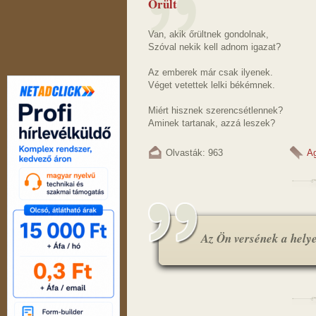
Őrült
Van, akik őrültnek gondolnak,
Szóval nekik kell adnom igazat?
Az emberek már csak ilyenek.
Véget vetettek lelki békémnek.
Miért hisznek szerencsétlennek?
Aminek tartanak, azzá leszek?
Olvasták: 963
A
Az Ön versének a helye.