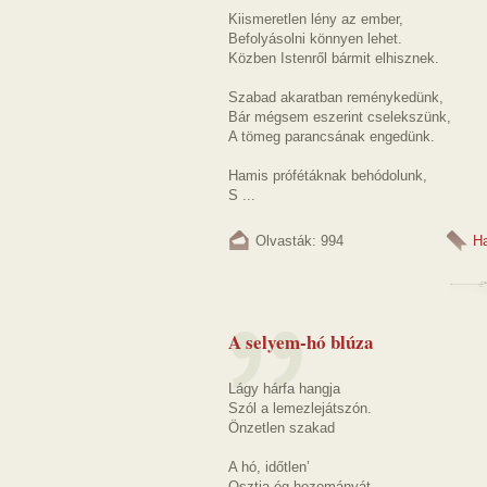
Kiismeretlen lény az ember,
Befolyásolni könnyen lehet.
Közben Istenről bármit elhisznek.
Szabad akaratban reménykedünk,
Bár mégsem eszerint cselekszünk,
A tömeg parancsának engedünk.
Hamis prófétáknak behódolunk,
S ...
Olvasták: 994
H
A selyem-hó blúza
Lágy hárfa hangja
Szól a lemezlejátszón.
Önzetlen szakad
A hó, időtlen’
Osztja ég-hozományát,