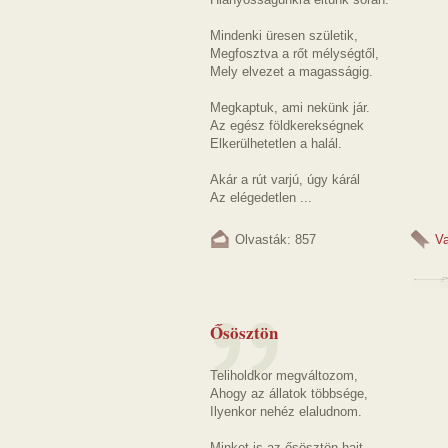
Mindenki üresen születik,
Megfosztva a rőt mélységtől,
Mely elvezet a magasságig.
Megkaptuk, ami nekünk jár.
Az egész földkerekségnek
Elkerülhetetlen a halál.
Akár a rút varjú, úgy kárál
Az elégedetlen ...
Olvasták: 857
Va
Ősösztön
Teliholdkor megváltozom,
Ahogy az állatok többsége,
Ilyenkor nehéz elaludnom.
Minket is az ősösztön hajt,