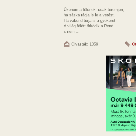
Üzenem a földnek: csak teremjen,
ha sáska rágja is le a vetést.
Ha vakond túrja is a gyökeret.
A világ fölött őrködik a Rend
s nem ...
Olvasták: 1059
Ot