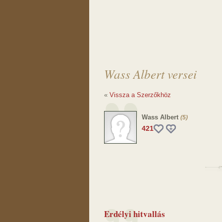
Wass Albert versei
«
Vissza a Szerzőkhöz
Wass Albert
(5)
421
Erdélyi hitvallás