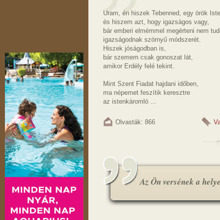
Uram, én hiszek Tebenned, egy örök Ist
és hiszem azt, hogy igazságos vagy,
bár emberi elmémmel megérteni nem tu
igazságodnak szörnyű módszerét.
Hiszek jóságodban is,
bár szemem csak gonoszat lát,
amikor Erdély felé tekint.
Mint Szent Fiadat hajdani időben,
ma népemet feszítik keresztre
az istenkáromló ...
Olvasták: 866
Va
Az Ön versének a helye.