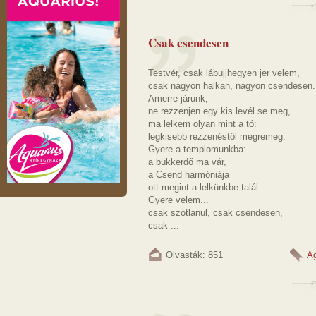
Csak csendesen
Testvér, csak lábujjhegyen jer velem,
csak nagyon halkan, nagyon csendesen.
Amerre járunk,
ne rezzenjen egy kis levél se meg,
ma lelkem olyan mint a tó:
legkisebb rezzenéstől megremeg.
Gyere a templomunkba:
a bükkerdő ma vár,
a Csend harmóniája
ott megint a lelkünkbe talál.
Gyere velem...
csak szótlanul, csak csendesen,
csak ...
Olvasták: 851
A