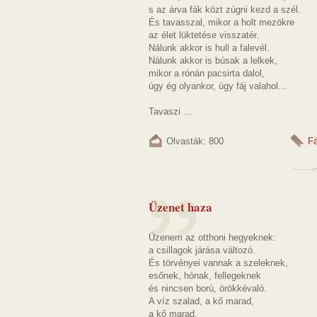
s az árva fák közt zúgni kezd a szél.
És tavasszal, mikor a holt mezökre
az élet lüktetése visszatér.
Nálunk akkor is hull a falevél.
Nálunk akkor is búsak a lelkek,
mikor a rónán pacsirta dalol,
úgy ég olyankor, úgy fáj valahol...
Tavaszi ...
Olvasták: 800
F
Üzenet haza
Üzenem az otthoni hegyeknek:
a csillagok járása változó.
És törvényei vannak a szeleknek,
esőnek, hónak, fellegeknek
és nincsen ború, örökkévaló.
A víz szalad, a kő marad,
a kő marad.