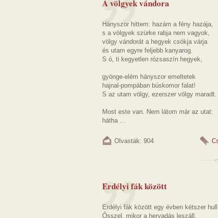
A völgyek vándora
Hányszor hittem: hazám a fény hazája,
s a völgyek szürke rabja nem vagyok,
völgy vándorát a hegyek csókja várja
és utam egyre feljebb kanyarog.
S ó, ti kegyetlen rózsaszín hegyek,
gyönge-elém hányszor emeltetek
hajnal-pompában búskomor falat!
S az utam völgy, ezerszer völgy maradt.
Most este van. Nem látom már az utat:
hátha ...
Olvasták: 904
C
Erdélyi fák között
Erdélyi fák között egy évben kétszer hull 
Ősszel, mikor a hervadás leszáll,