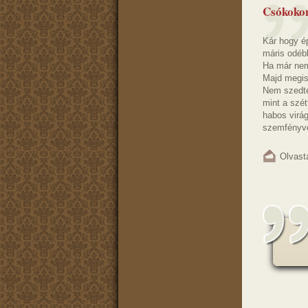
Csókoko
Kár hogy é
máris odébb
Ha már nem
Majd megis
Nem szedté
mint a szé
habos virá
szemfényve
Olvast