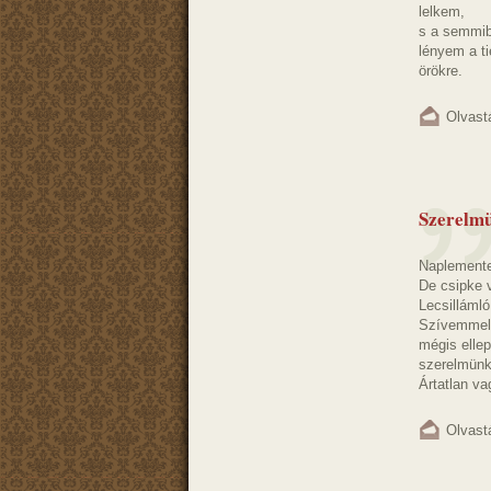
lelkem,
s a semmib
lényem a ti
örökre.
Olvast
Szerelmü
Naplemente 
De csipke v
Lecsilláml
Szívemmel 
mégis ellep
szerelmünk
Ártatlan v
Olvast