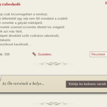
n raboskodó
2
pp csak kicsomagoltam a reményt,
 billentettél egy oda nem illő mondatot a szádról.
 ismerlek a gatyád márkájáról.
merlek szemed szívembe ültetett kis virágáról.
k azt más fáról,
ttépett álmokból szőtt csókokon raboskodó,
gtakarós
sztéssel kacérkodó ...
ák: 938
Szerelem
,
Az Ön versének a helye...
Küldje be kedvenc versét 