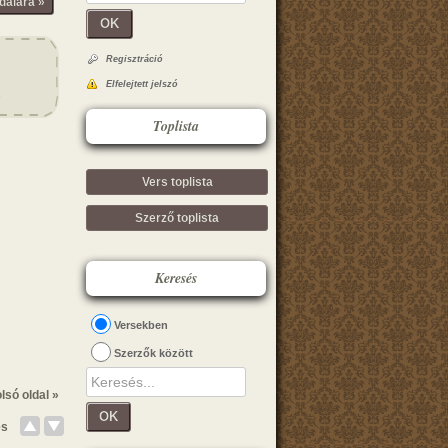
dalára »
OK
Regisztráció
Elfelejtett jelszó
Toplista
Vers toplista
Szerző toplista
Keresés
Versekben
Szerzők között
lsó oldal »
OK
és