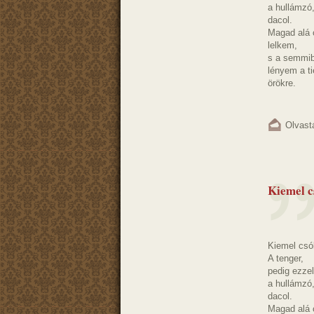
a hullámzó
dacol.
Magad alá 
lelkem,
s a semmib
lényem a ti
örökre.
Olvast
Kiemel c
Kiemel csók
A tenger,
pedig ezzel
a hullámzó
dacol.
Magad alá 