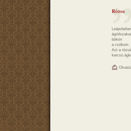
Rózsa
Leápolatla
ágrólszaka
bókón
a csókom.
Azt a rózs
karcsú ágk
Olvast