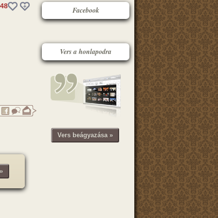
48
Facebook
Vers a honlapodra
Vers beágyazása »
»