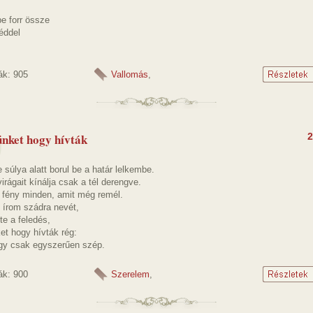
e forr össze
éddel
ák: 905
Vallomás
,
nket hogy hívták
2
súlya alatt borul be a határ lelkembe.
irágait kínálja csak a tél derengve.
ó fény minden, amit még remél.
írom szádra nevét,
te a feledés,
et hogy hívták rég:
agy csak egyszerűen szép.
ák: 900
Szerelem
,