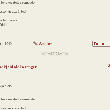
, fékevesztett szemeddel
csak visszarántod
e forr össze
éddel
ák: 1049
Szerelem
,
sókjaid alól a tenger
2
jaid alól
, fékevesztett szemeddel
csak visszarántod