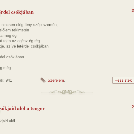
térdel csókjában
2
 nincsen elég fény szép szemén,
előlem tekintetén
ra még ég.
t rajta az egész ég rég.
je, szíve letérdel csókjában,
rdel csókjában
og még.
ák: 941
Szerelem
,
sókjaid alól a tenger
2
jaid alól