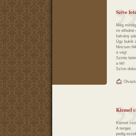
Szíve le
Még mindig
mi elfedné 
halvány pá
Úgy bukik á
Nincsen fék
ó vég!
Szinte leté
a lét!
Szíve dob
Olvast
Kiemel c
Kiemel csók
A tenger,
pedig ezzel