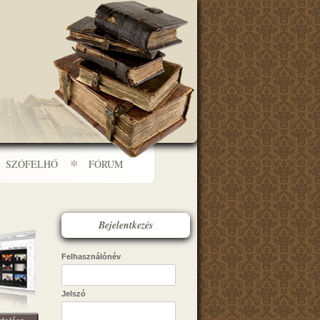
SZÓFELHŐ
FÓRUM
Bejelentkezés
Felhasználónév
Jelszó