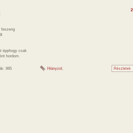
2
n feszeng
dt
át épphogy csak
ént hordom.
ák: 985
Hiányzol
,