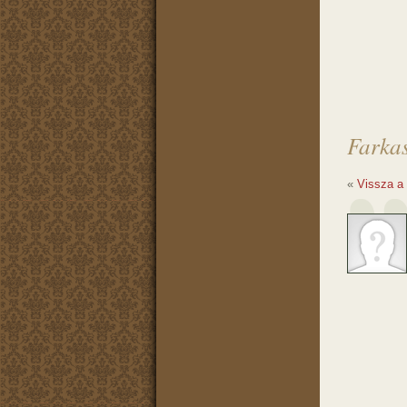
Farka
«
Vissza a