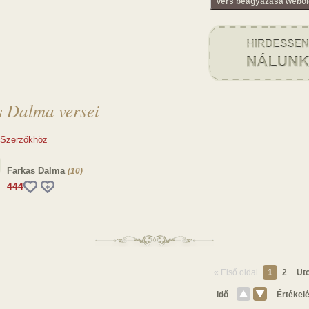
Vers beágyazása webol
s Dalma versei
 Szerzőkhöz
Farkas Dalma
(10)
444
« Első oldal
1
2
Uto
Idő
Értékel