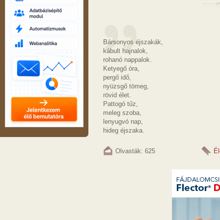
Bársonyos éjszakák,
kábult hajnalok,
rohanó nappalok.
Ketyegő óra,
pergő idő,
nyüzsgő tömeg,
rövid élet.
Pattogó tűz,
meleg szoba,
lenyugvó nap,
hideg éjszaka.
Olvasták: 625
Él