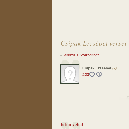
Csipak Erzsébet versei
«
Vissza a Szerzőkhöz
Csipak Erzsébet
(2)
223
Isten veled