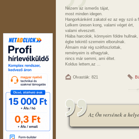
Nézem az ismerős tájat,
most minden idegen.
Hangorkánként zakatol ez az egy szó 
Lelkem üresen kong, valami véget ért,
valami elveszett.
Hiába harcolok, könnyeim földre hullnak,
égbe tekintő szemeim elborulnak.
Álmaim már rég szétfoszlottak,
reményeim is elhagytak,
nincs már semmi, ami éltet.
Koldus lettem,az ...
Olvasták: 821
B
Az Ön versének a helye.