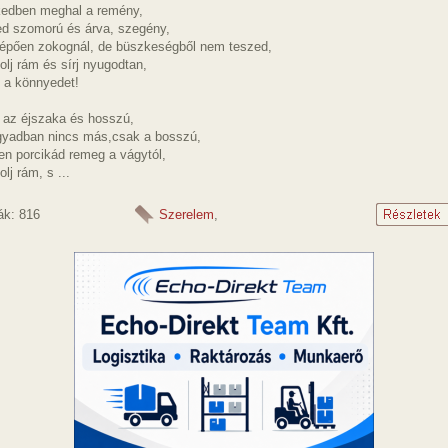
lkedben meghal a remény,
ed szomorú és árva, szegény,
tépően zokognál, de büszkeségből nem teszed,
lj rám és sírj nyugodtan,
m a könnyedet!
t az éjszaka és hosszú,
gyadban nincs más,csak a bosszú,
en porcikád remeg a vágytól,
lj rám, s ...
ák: 816
Szerelem
,