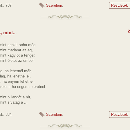
ák: 787
Szerelem
,
, mint...
2
 mint senkit soha még
mint madarat az ég,
mint kagylót a tenger,
mint életet az ember.
g, ha lehetnél méh,
lag, ha lehetnél éj,
, ha enyém lehetnél,
relem, ha engem szeretnél.
int pillangót a rét,
mint sivatag a ...
ák: 834
Szerelem
,