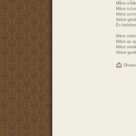
Mikor a le
Mikor szív
Mikor szív
Akkor gondo
Én letörlö
Mikor söté
Mikor az a
Mikor mind
Akkor gondo
Olvast