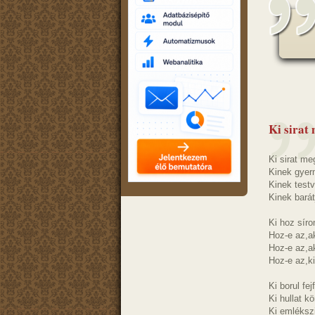
Ki sirat 
Ki sirat m
Kinek gye
Kinek test
Kinek bará
Ki hoz síro
Hoz-e az,a
Hoz-e az,ak
Hoz-e az,ki
Ki borul fe
Ki hullat k
Ki emléksz