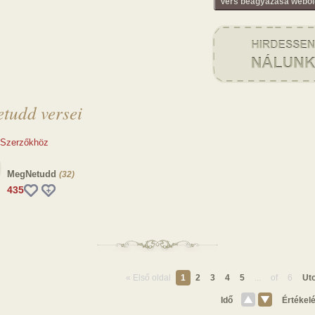
Vers beágyazása webol
tudd versei
 Szerzőkhöz
MegNetudd
(32)
435
« Első oldal
1
2
3
4
5
...
of
6
Uto
Idő
Értékel