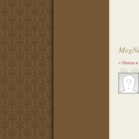
MegNe
«
Vissza a