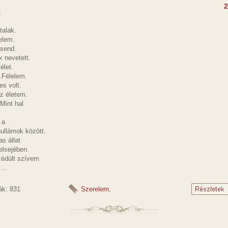
2
talak.
elem.
csend.
k nevetett.
élet.
.Félelem.
es volt.
z életem.
Mint hal
 a
ullámok között.
s állat
elsejében.
zédült szívem
...
ák: 831
Szerelem
,