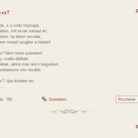
 ez?
2
k, s a sírás folytogat,
dom, mit érzek irántad én,
udom, ha látom arcodat,
em marad nyugton a helyén!
z? Nem lehet szerelem!
 csalfa délibáb,
átlak, akkor már nincs kegyelem,
botladozva visz tovább.
z? -újra kérdem én,
..
ák: 785
Szerelem
,
2