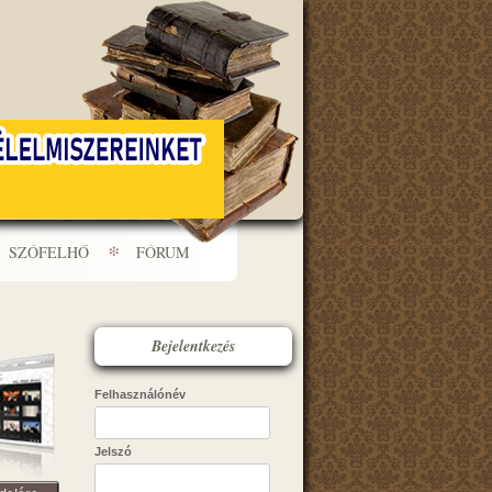
SZÓFELHŐ
FÓRUM
Bejelentkezés
Felhasználónév
Jelszó