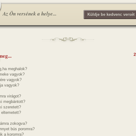
Az Ön versének a helye...
Küldje be kedvenc versét 
meg...
2
eg,ha meghalok?
rmeke vagyok?
vére vagyok?
tja vagyok?
mra virágot?
ki megbántott?
i szeretett?
 eltemetett?
jfámra zokogva?
önnyet bús poromra?
ik a koromra?