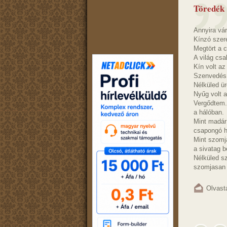
Töredék
Annyira vár
Kínzó szer
Megtört a 
A világ csa
Kín volt az 
Szenvedés
Nélküled ür
Nyűg volt a
Vergődtem.
a hálóban.
Mint madár
csapongó h
Mint szomja
a sivatag b
Nélküled s
szomjasan 
Olvast