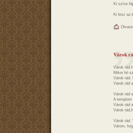
Ki szíve fá
Ki lesz az,k
Olvast
Várok r
Várok rád.H
Mikor hó sz
Várok rád. 
Várok rád a
Várok rád a
A templom e
Várok rád 
Várok rád,h
Várok rád.
Várom, hogy