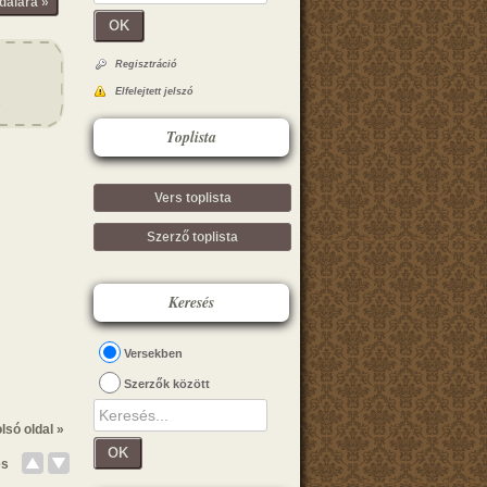
dalára »
OK
Regisztráció
Elfelejtett jelszó
Toplista
Vers toplista
Szerző toplista
Keresés
Versekben
Szerzők között
lsó oldal »
OK
és