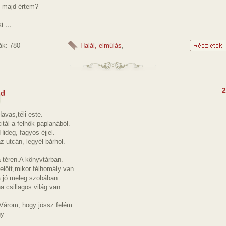
j majd értem?
i ...
ák: 780
Halál, elmúlás
,
ád
2
avas,téli este.
itál a felhők paplanából.
Hideg, fagyos éjjel.
z utcán, legyél bárhol.
 téren.A könyvtárban.
lőtt,mikor félhomály van.
a jó meleg szobában.
a csillagos világ van.
 Várom, hogy jössz felém.
 ...