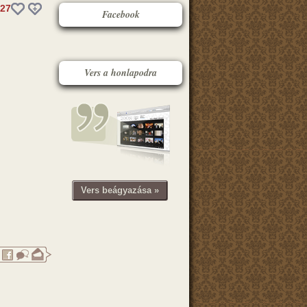
27
Facebook
Vers a honlapodra
Vers beágyazása »