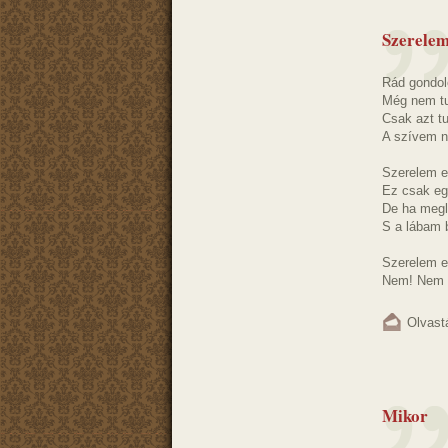
Szerelem
Rád gondolo
Még nem tu
Csak azt t
A szívem n
Szerelem e
Ez csak egy
De ha megl
S a lábam 
Szerelem e
Nem! Nem .
Olvast
Mikor