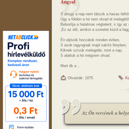
Angyal
S ahogy a nap nem látszik a havas felhőt
Úgy a földön a hó nem olvad el melegétő
Beborítja a hatalmas végtelent, s így az 
„Ez az idő, amikor a szeretet küzd a fagg
Én eljövök hozzátok minden évben,
S azok ragyognak majd vakító fényben,
Kiknek szívük melegebb, mint a nap,
S alattuk a hó mégsem olvad.
Mert ők a ...
Olvasták: 1075
K
Az Ön versének a helye.