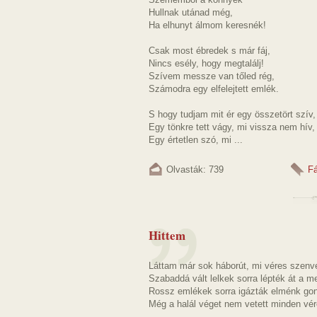
Hullnak utánad még,
Ha elhunyt álmom keresnék!
Csak most ébredek s már fáj,
Nincs esély, hogy megtalálj!
Szívem messze van tőled rég,
Számodra egy elfelejtett emlék.
S hogy tudjam mit ér egy összetört szív,
Egy tönkre tett vágy, mi vissza nem hív,
Egy értetlen szó, mi ...
Olvasták: 739
F
Hittem
Láttam már sok háborút, mi véres szenve
Szabaddá vált lelkek sorra lépték át a m
Rossz emlékek sorra igázták elménk gon
Még a halál véget nem vetett minden vér