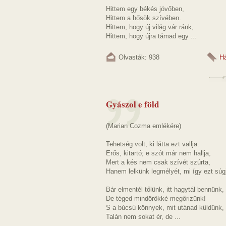
Hittem egy békés jövőben,
Hittem a hősök szívében.
Hittem, hogy új világ vár ránk,
Hittem, hogy újra támad egy ...
Olvasták: 938
H
Gyászol e föld
(Marian Cozma emlékére)
Tehetség volt, ki látta ezt vallja.
Erős, kitartó; e szót már nem hallja,
Mert a kés nem csak szívét szúrta,
Hanem lelkünk legmélyét, mi így ezt súg
Bár elmentél tőlünk, itt hagytál bennünk,
De téged mindörökké megőrizünk!
S a búcsú könnyek, mit utánad küldünk,
Talán nem sokat ér, de ...