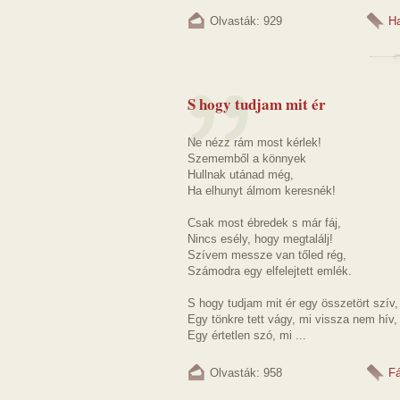
Olvasták: 929
Ha
S hogy tudjam mit ér
Ne nézz rám most kérlek!
Szememből a könnyek
Hullnak utánad még,
Ha elhunyt álmom keresnék!
Csak most ébredek s már fáj,
Nincs esély, hogy megtalálj!
Szívem messze van tőled rég,
Számodra egy elfelejtett emlék.
S hogy tudjam mit ér egy összetört szív,
Egy tönkre tett vágy, mi vissza nem hív,
Egy értetlen szó, mi ...
Olvasták: 958
F