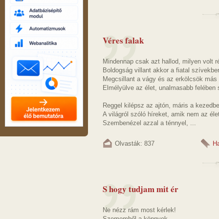
Véres falak
Mindennap csak azt hallod, milyen volt r
Boldogság villant akkor a fiatal szívekbe
Megcsillant a vágy és az erkölcsök más
Elmélyülve az élet, unalmasabb felében 
Reggel kilépsz az ajtón, máris a kezedb
A világról szóló híreket, amik nem az éle
Szembenézel azzal a ténnyel, ...
Olvasták: 837
H
S hogy tudjam mit ér
Ne nézz rám most kérlek!
Szememből a könnyek