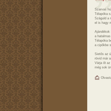
Szarvas hú
Télapóka s
Száguld a 
el is hagy 
Ajándékok 
a hatalmas
Télapóka 
a cipőkbe 
Sietős az ú
rövid már a
Várja őt a
még sok ür
Olvast