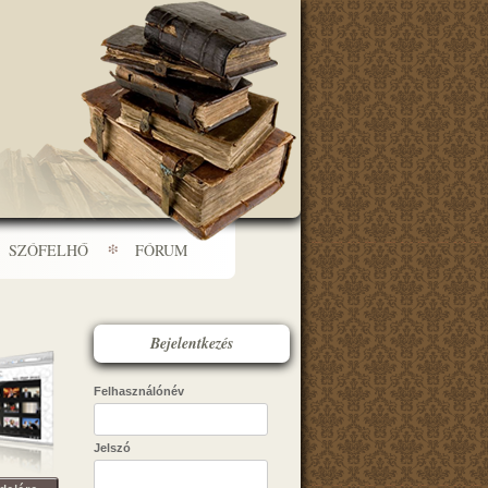
SZÓFELHŐ
FÓRUM
Bejelentkezés
Felhasználónév
Jelszó