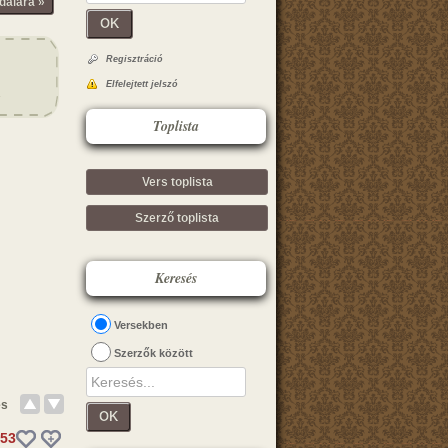
dalára »
OK
Regisztráció
Elfelejtett jelszó
Toplista
Vers toplista
Szerző toplista
Keresés
Versekben
Szerzők között
és
OK
53