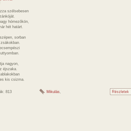
zza szélsebesen
zánkóját.
nagy hómezőkön,
már hét határt.
szépen, sorban
 zsákokban.
becsempészi
suttyomban.
tja nagyon,
z éjszaka.
z ablakokban
es kis csizma.
ák: 813
Mikulás
,