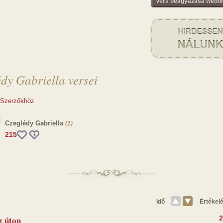
Vers beágyazása webol
dy Gabriella versei
 Szerzőkhöz
Czeglédy Gabriella
(1)
215
Idő
Értékel
z úton
2