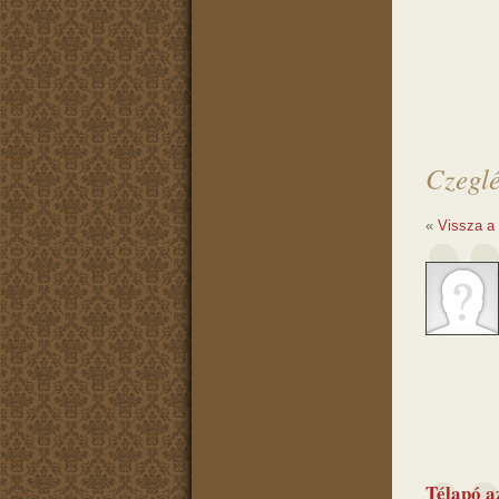
Czeglé
«
Vissza a
Télapó a