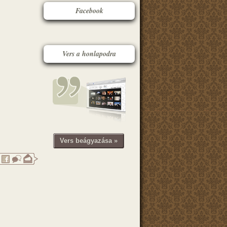
Facebook
Vers a honlapodra
Vers beágyazása »