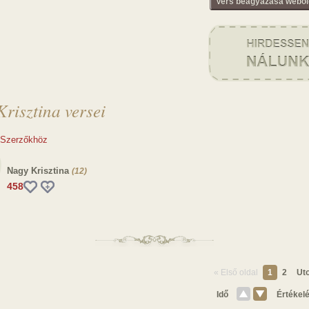
Vers beágyazása webol
risztina versei
 Szerzőkhöz
Nagy Krisztina
(12)
458
« Első oldal
1
2
Uto
Idő
Értékel