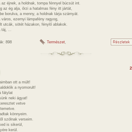
 az éjnek, a holdnak, tompa fénnyel búcsút int.
 az ég alja, őrzi a hatalmas fény itt jártát,
be borulva, a menny, a holdnak tárja szárnyát.
 város, ezernyi lámpafény ragyog,
t utcák, sötét házakon, fénylő ablakok.
táj, ...
ák: 898
Természet
,
2
aimban ott a múlt!
aldoklik a nyomorult!
 fátylat
sünk neki ágyat!
eresztet vetve
ltemetve.
adtak könnyeim.
ől szólnak verseim.
d is sikerül,
lyére kerül.