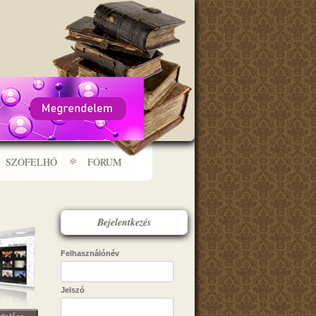
SZÓFELHŐ
FÓRUM
Bejelentkezés
Felhasználónév
Jelszó