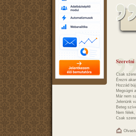
Szeretni
Csak szere
Érezni akar
Hozzád búj
Megsúgni a
Már nem sz
Jelenünk v
Beteg szív
Nem félek,
Csak szeret
Olvast