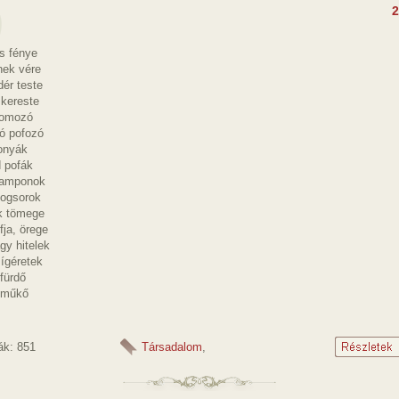
2
s fénye
ek vére
ér teste
 kereste
yomozó
zó pofozó
ponyák
 pofák
tamponok
fogsorok
ek tömege
fja, örege
gy hitelek
ígéretek
fürdő
, műkő
ák: 851
Társadalom
,