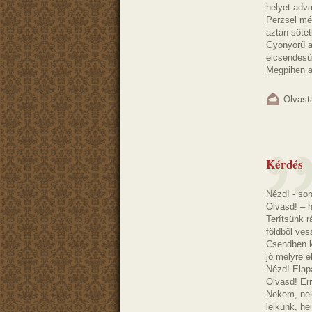
helyet adva
Perzsel még
aztán sötét
Gyönyörű a
elcsendesül
Megpihen a 
Olvast
Kérdés
Nézd! - sor
Olvasd! – h
Terítsünk rá
földből ves
Csendben k
jó mélyre e
Nézd! Elap
Olvasd! Err
Nekem, neke
lelkünk, he