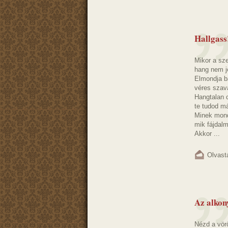
Hallgass
Mikor a sze
hang nem j
Elmondja bá
véres szav
Hangtalan c
te tudod m
Minek mond
mik fájdal
Akkor ...
Olvast
Az alkon
Nézd a vörö