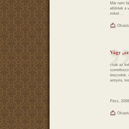
Már nem fá
eltűntek a
miket ...
Olvast
Vágy ,,s
csak az kel
szeretkezz
érezzelek,
annyira, t
Pécs, 2008
Olvast