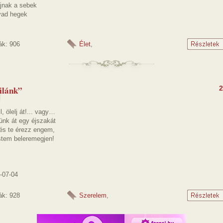
jnak a sebek
 vad hegek
ák: 906
Élet
,
zilánk”
2
l, ölelj át!... vagy…
ünk át egy éjszakát
 és te érezz engem,
estem beleremegjen!
-07-04
ák: 928
Szerelem
,