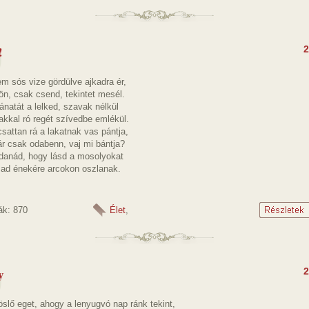
!
2
m sós vize gördülve ajkadra ér,
ön, csak csend, tekintet mesél.
natát a lelked, szavak nélkül
akkal ró regét szívedbe emlékül.
sattan rá a lakatnak vas pántja,
ár csak odabenn, vaj mi bántja?
anád, hogy lásd a mosolyokat
mad énekére arcokon oszlanak.
ák: 870
Élet
,
y
2
slő eget, ahogy a lenyugvó nap ránk tekint,