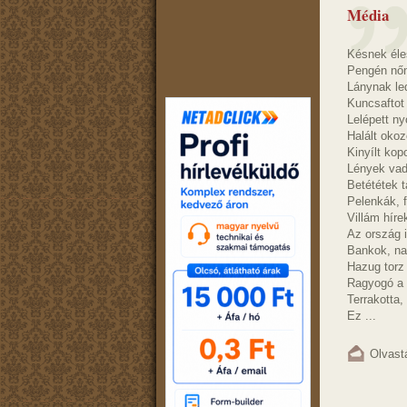
Média
Késnek éle
Pengén nőn
Lánynak led
Kuncsaftot
Lelépett n
Halált oko
Kinyílt ko
Lények vad
Betététek 
Pelenkák, 
Villám hír
Az ország i
Bankok, na
Hazug torz 
Ragyogó a 
Terrakotta
Ez ...
Olvast