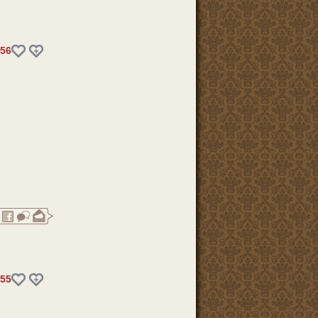
56
55