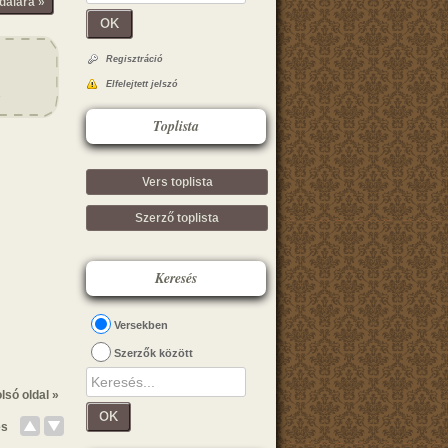
dalára »
OK
Regisztráció
Elfelejtett jelszó
Toplista
Vers toplista
Szerző toplista
Keresés
Versekben
Szerzők között
lsó oldal »
OK
és