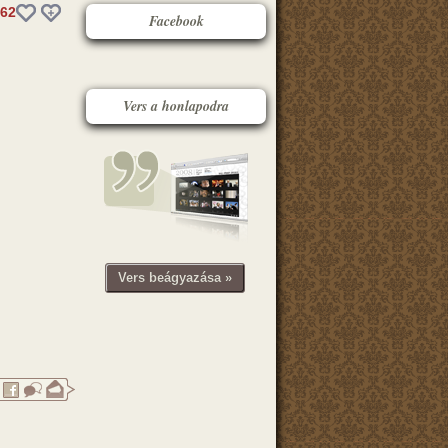
62
Facebook
Vers a honlapodra
Vers beágyazása »