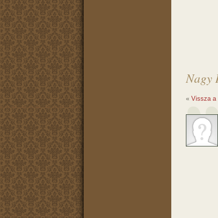
Nagy K
«
Vissza a