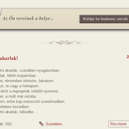
Az Ön versének a helye...
Küldje be kedvenc versét 
 akarlak!
2
tni akarlak, csendben nyugalomban.
lak, féltőn karjaimban.
ni, elmondani örömöm, bánatom.
zt, te vagy a holnapom.
ámít a tegnapnak sötétlő nyomora.
an, a múlt már ostoba.
em, erőre kap mézszínű szerelmedben.
 életem kezedben.
ni akarlak, lelkedbe ...
ák: 916
Szerelem
,