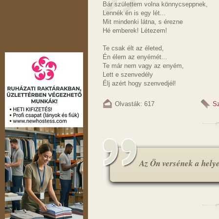
Bár születtem volna könnycseppnek,
Lennék én is egy lét...
Mit mindenki látna, s érezne
Hé emberek! Létezem!
Te csak élt az életed,
Én élem az enyémét...
Te már nem vagy az enyém,
Lett e szenvedély
Élj azért hogy szenvedjél!
Olvasták: 617
Sz
Az Ön versének a helye.