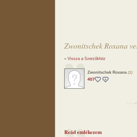
Zwonitschek Roxana ve
«
Vissza a Szerzőkhöz
Zwonitschek Roxana
(1)
407
Reád emlékezem