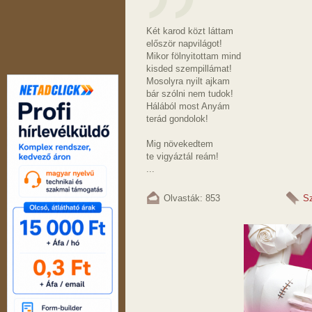
Két karod közt láttam
először napvilágot!
Mikor fölnyitottam mind
kisded szempillámat!
Mosolyra nyilt ajkam
bár szólni nem tudok!
Hálából most Anyám
terád gondolok!
Mig növekedtem
te vigyáztál reám!
...
Olvasták: 853
S