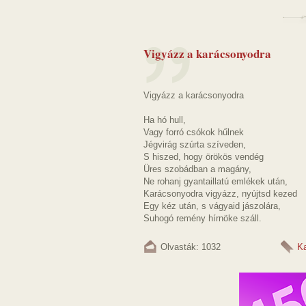
Vigyázz a karácsonyodra
Vigyázz a karácsonyodra
Ha hó hull,
Vagy forró csókok hűlnek
Jégvirág szúrta szíveden,
S hiszed, hogy örökös vendég
Üres szobádban a magány,
Ne rohanj gyantaillatú emlékek után,
Karácsonyodra vigyázz, nyújtsd kezed
Egy kéz után, s vágyaid jászolára,
Suhogó remény hírnöke száll.
Olvasták: 1032
K