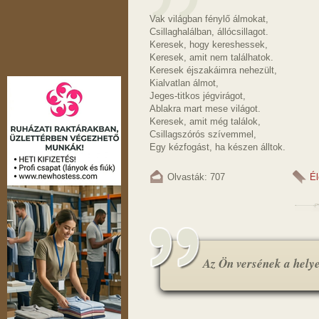
Vak világban fénylő álmokat,
Csillaghalálban, állócsillagot.
Keresek, hogy kereshessek,
Keresek, amit nem találhatok.
Keresek éjszakáimra nehezült,
Kialvatlan álmot,
Jeges-titkos jégvirágot,
Ablakra mart mese világot.
Keresek, amit még találok,
Csillagszórós szívemmel,
Egy kézfogást, ha készen álltok.
Olvasták: 707
Él
Az Ön versének a helye.