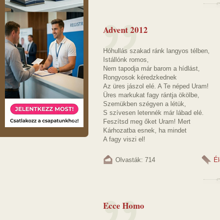
Advent 2012
Hóhullás szakad ránk langyos télben,
Istállónk romos,
Nem tapodja már barom a hídlást,
Rongyosok kéredzkednek
Az üres jászol elé. A Te néped Uram!
Üres markukat fagy rántja ökölbe,
Szemükben szégyen a létük,
S szívesen letennék már lábad elé.
Feszítsd meg őket Uram! Mert
Kárhozatba esnek, ha mindet
A fagy viszi el!
Olvasták: 714
Él
Ecce Homo