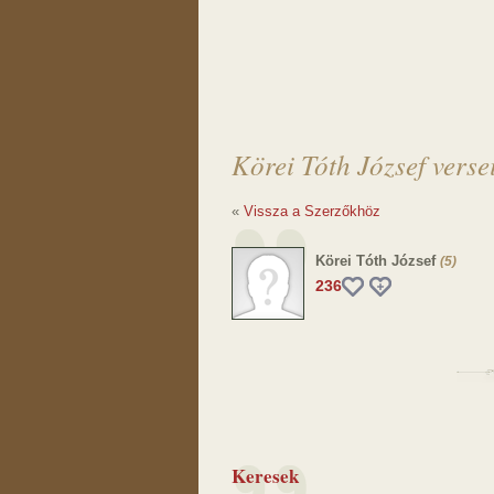
Körei Tóth József verse
«
Vissza a Szerzőkhöz
Körei Tóth József
(5)
236
Keresek