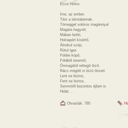
Ecce Homo
Íme, az ember.
Társ a társtalannak,
Tömeggel sokkos magánnyal
Magára hagyott.
Mában botló,
Holnapért kísértő,
Álnokul szép,
Rútul igaz.
Földre köpő,
Földből teremtő,
Önmagától rettegő őrző,
Rács mögött is bízó őrizett.
Lent se biztos,
Fent se biztos,
Semmitől bozontos éjben is
Hidat ...
Olvasták: 785
H