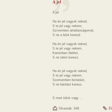
A jel
A jel
Ha én jel vagyok neked,
S te jel vagy nekem,
Szívemben ártatlanságomat,
S ne a bűnt keresd.
Ha én jel vagyok neked,
S te jel vagy nekem,
Karomban ölelést,
S ne ütést keress.
Ha én jel vagyok neked,
S te jel vagy nekem,
Szememben biztatást,
S ne bántást keress.
S mert tükör vagy ...
Olvasták: 548
Él