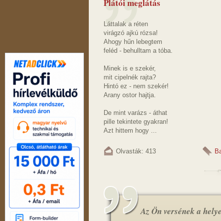
Plátói meglátás
Láttalak a réten
virágzó ajkú rózsa!
Ahogy hűn lebegtem
feléd - behulltam a tóba.
Minek is e szekér,
mit cipelnék rajta?
Hintó ez - nem szekér!
Arany ostor hajtja.
De mint varázs - áthat
pille tekintete gyakran!
Azt hittem hogy ...
Olvasták: 413
Ba
Az Ön versének a helye.