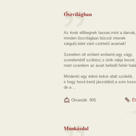
Őszvilágban
Az évek ellibegnek lassan,mint a darvak
minden őszvilágban búcsút intenek
sárguló,telet váró csörtető avarnak!
Szerelem olt embert emberré,egy vágy,
szerelemből születsz,s örök rabja leszel,
mert szerelem az avart befedő fehér halá
Mindenki egy édeni bokor alatt születik,
s hogy hová kerül jászolából,a sors keze
de a ...
Olvasták: 805
Él
Munkásdal