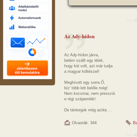
Az Ady-hídon
Az Ady-hídon járva,
belém szállt egy lélek,
hogy kié volt, azt már tudja
a magyar költészet!
Meghívott egy sorra Ő,
bíz' több lett belőle még!
Nem kocsmai, nem presszói
e régi szépemlék!
De tántorgok még azóta ...
Olvasták: 344
Ba