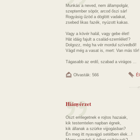
Munkás a neved, nem állampolgár,
szeptember söpör, arcod őszi sár!
Rogyásig űzöd a döglött vadakat,
zsebed likas fazék, nyúzott kakas.
Vagy a kövér halál, vagy gebe élet!
Hát idáig fajult a család-szemlélet!?
Dolgozz, még ha vér mordul szívedből!
Vágd még a vasat is, mert: Van más tőr!
Tágasabb az erdő, szabad a virágos ...
Olvasták: 566
Él
Hiányérzet
Oszt emlegetnek e rojtos hazaiak,
kik testemtelen napban égnek,
kik állanak a szürke vijjogásban?
Én meg itt nyavajgó setétben élek...!
Merre vagytok ti édeni csibészek?