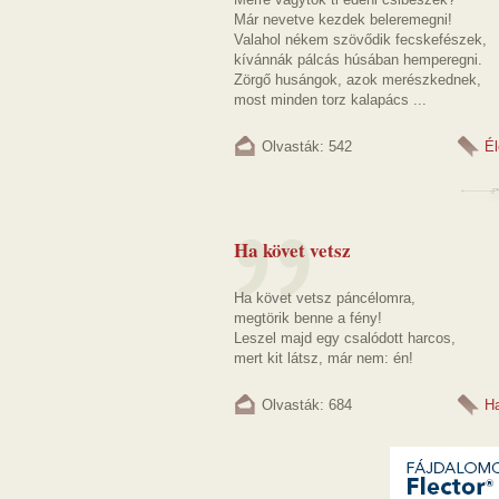
Már nevetve kezdek beleremegni!
Valahol nékem szövődik fecskefészek,
kívánnák pálcás húsában hemperegni.
Zörgő husángok, azok merészkednek,
most minden torz kalapács ...
Olvasták: 542
Él
Ha követ vetsz
Ha követ vetsz páncélomra,
megtörik benne a fény!
Leszel majd egy csalódott harcos,
mert kit látsz, már nem: én!
Olvasták: 684
H