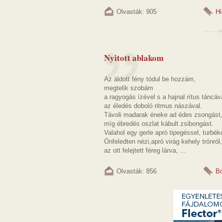
Olvasták: 905
Hi
Nyitott ablakom
Az áldott fény tódul be hozzám,
megtelik szobám
a ragyogás ízével s a hajnal rítus táncáv
az éledés doboló ritmus nászával.
Távoli madarak éneke ad édes zsongást
míg ébredés oszlat kábult zsibongást.
Valahol egy gerle apró tipegéssel, turbék
Önfeledten nézi,apró virág kehely trónról,
az ott felejtett féreg lárva, ...
Olvasták: 856
B