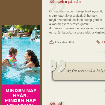
Könnyek a párnán
Ott hagytam arcom belepréselt nyomát,
s elrejtette akkor a diszkrét homály,
majd szemedből csillanó csepp gördült,
ajkad mégsem sírásra görbült.
Az ölelés ritmusos ringása rajzolt rózsát,
és az éj illatosította a csendet, a kímélet
Olvasták: 669
Él
Az Ön versének a helye.
Két híd