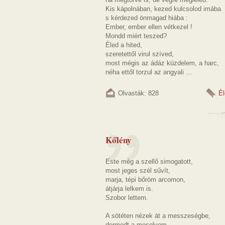
Kis kápolnában, kezed kulcsolod imába
s kérdezed önmagad hiába :
Ember, ember ellen vétkezel !
Mondd miért teszed?
Éled a hited,
szeretettől virul szíved,
most mégis az ádáz küzdelem, a harc,
néha ettől torzul az angyali ...
Olvasták: 828
Él
Kőlény
Este még a szellő simogatott,
most jeges szél sűvít,
marja, tépi bőröm arcomon,
átjárja lelkem is.
Szobor lettem.
A sötéten nézek át a messzeségbe,
dermedt a mosolyom,