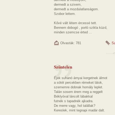
dermedt a szivem,
dermedt a mozdulatlanságom.
Szobor lettem.
Kővé vált létem ércessé tett.
Bennem dobogó , porló szikla küzd,
minden szemcse érted ...
Olvasták: 781
Sz
Szüntelen
Éjek suhanó árnyai kergetnek álmot
a sötét percekben rémeket látok,
szememre dobnak homály leplet.
Talán sosem érem meg a reggelt
Béklyóval láncolt lábakkal
futnék s tapadnék ajkadra.
De merre vagy, hol talállak?
Kereslek, mint tegnapi madár dalt.