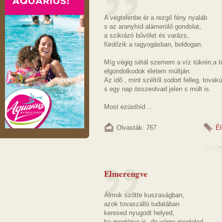
A végtelenbe ér a rezgő fény nyaláb
s az aranyhíd alámerülő gondolat,
a szikrázó bűvölet és varázs,
fürdőzik a ragyogásban, boldogan.
Míg végig sétál szemem a víz tükrén,a t
elgondolkodok életem múltján.
Az idő , mint széltől sodort felleg, tovak
s egy nap összeolvad jelen s múlt is.
Most ezüsthíd ...
Olvasták: 767
Él
Elmerengve
Álmok szőtte kuszaságban,
azok tovaszálló tudatában
keresed nyugodt helyed,
ha megtörve is, de végre megleled.