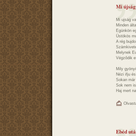
Mi újság
Mi ujság v
Minden álta
Egünkön eg
Üstökös mu
A rég bujd
Számkivetet
Melynek Eu
Végződik e
Mily gyönyö
Nézi ifju és
Sokan már e
Sok nem is
Haj mert na
Olvast
Ebéd utá