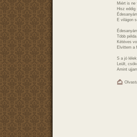
Miért is ne
Hisz eddig
Édesanyám
E világon s
Édesanyám 
Több példa
Kétéves vo
Elvittem a 
S a jó léle
Leült, csók
Amint ujja
Olvast