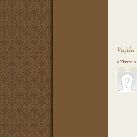
Vajda 
«
Vissza a