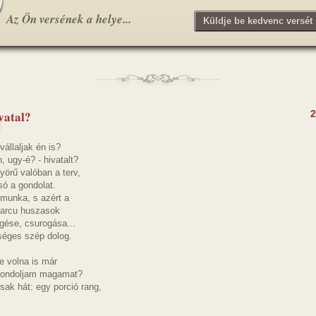
Az Ön versének a helye...
Küldje be kedvenc versét 
vatal?
2
vállaljak én is?
, ugy-é? - hivatalt?
örű valóban a terv,
só a gondolat.
munka, s azért a
arcu huszasok
gése, csurogása...
séges szép dolog.
je volna is már
ondoljam magamat?
ak hát: egy porció rang,