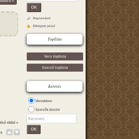
dalára »
OK
Regisztráció
Elfelejtett jelszó
Toplista
Vers toplista
Szerző toplista
Keresés
Versekben
Szerzők között
lsó oldal »
OK
és