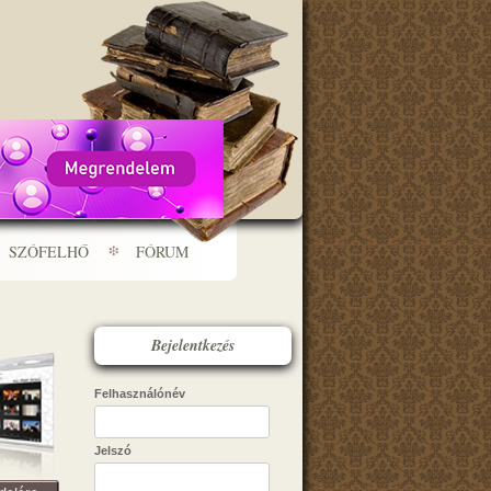
SZÓFELHŐ
FÓRUM
Bejelentkezés
Felhasználónév
Jelszó