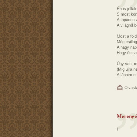
Én is jóllak
S most kön
A fapadon 
A világról 
Most a föl
Még csillag
A nagy nap 
Hogy összet
Úgy van; m
(Mig újra 
A lábaim cs
Olvast
Merengé
I