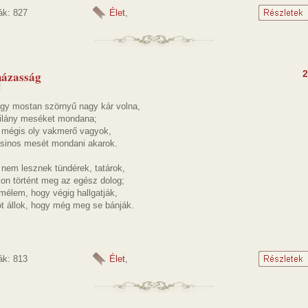
ák: 827
Élet
,
házasság
2
ogy mostan szörnyű nagy kár volna,
silány meséket mondana;
 mégis oly vakmerő vagyok,
sinos mesét mondani akarok.
em lesznek tündérek, tatárok,
n történt meg az egész dolog;
mélem, hogy végig hallgatják,
ót állok, hogy még meg se bánják.
ák: 813
Élet
,