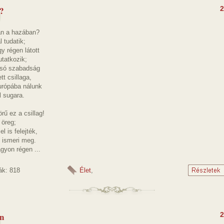
?
2
an a hazában?
l tudatik;
y régen látott
tatkozik;
osó szabadság
t csillaga,
rópába nálunk
l sugara.
rű ez a csillag!
 öreg;
l is felejték,
 ismeri meg.
gyon régen ...
ák: 818
Élet
,
n
2