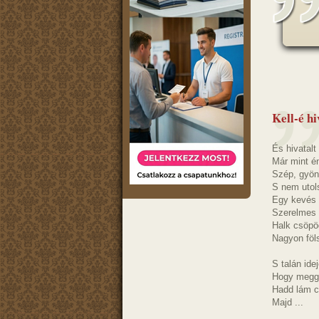
Kell-é hi
És hivatalt 
Már mint én
Szép, gyöny
S nem utol
Egy kevés 
Szerelmes 
Halk csöpö
Nagyon föl
S talán ide
Hogy megg
Hadd lám cs
Majd ...