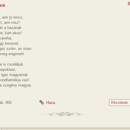
ten
2
, ami jó nincs,
t, ami rosz!
 ki a hazának
t, kárt okoz!
yámfiai,
gy keveset,
gaz szóm, az isten
 meg engemet!
e is csodáljuk
napokban,
 igaz magyarnak
ondhatnékja van!
 a szegény magyar,
ák: 855
Haza
,