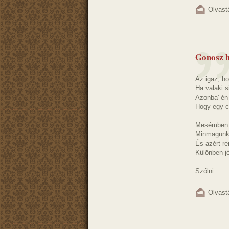
Olvast
Gonosz 
Az igaz, h
Ha valaki 
Azonba' én
Hogy egy c
Mesémben n
Minmagunko
És azért re
Különben j
Szólni ...
Olvast