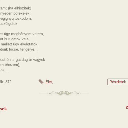
tam; (ha elhiszitek)
nyedén pöfékelek;
végignyujtózkodom,
beszélgetek.
det úgy meghányom-vetem,
ot is rugatok vele,
mellett úgy elvágtatok,
örik lőcse, tengelye...
ost én is gazdag úr vagyok
nem éhezem);
ak ...
ák: 872
Élet
,
sek
2