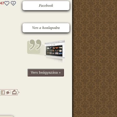
47
Facebook
Vers a honlapodra
Vers beágyazása »