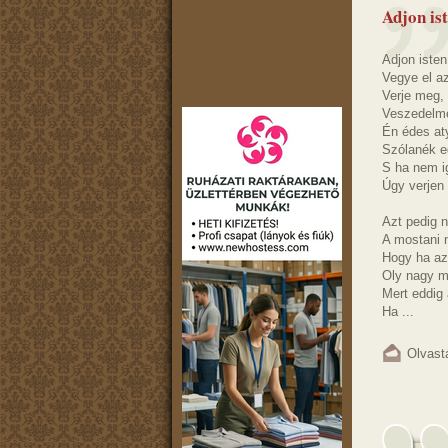
Adjon is
Adjon isten
Vegye el az
Verje meg,
Veszedelme
Én édes at
Szólanék e
S ha nem i
Úgy verjen
Azt pedig n
A mostani 
Hogy ha az
Oly nagy m
Mert eddig
Ha ...
Olvast