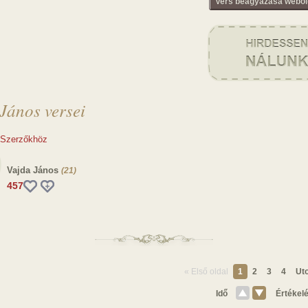
Vers beágyazása webol
János versei
 Szerzőkhöz
Vajda János
(21)
457
« Első oldal
1
2
3
4
Uto
Idő
Értékel