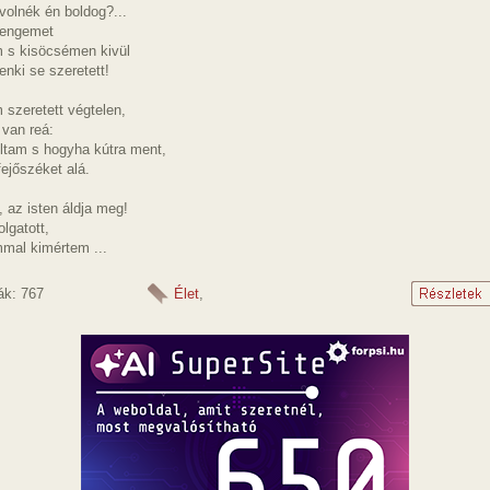
 volnék én boldog?...
 engemet
 s kisöcsémen kivül
enki se szeretett!
szeretett végtelen,
 van reá:
ltam s hogyha kútra ment,
fejőszéket alá.
k, az isten áldja meg!
olgatott,
mmal kimértem ...
ák: 767
Élet
,