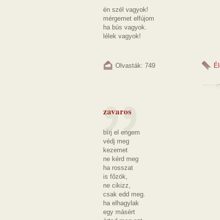
én szél vagyok!
mérgemet elfújom
ha bús vagyok.
lélek vagyok!
Olvasták: 749
Él
zavaros
bírj el engem
védj meg
kezemet
ne kérd meg
ha rosszat
is főzök,
ne cikizz,
csak edd meg.
ha elhagylak
egy másért