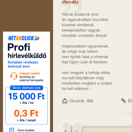
ébredés
harcok,kudarcok évei
én ragaszkodtam hozzátok.
kísértek rémálmok,
beteljesületlen vágyak.
követtek szüntelen árnyak.
megmaradtam ugyanannak,
de mégis más lettem.
nem építek falat a viharnak
had fújjon csak át felettem.
nem megyek a holnap elébe,
ma kell helytállnom még
mindenben meglátni a szépet
ha kell edénnyé ...
Olvasták: 866
Él