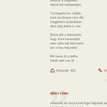
kereste a megfelelő
helyet,hol letelepedjen.
Tisztogatta kis cipőjét,
mert piszkosan nem illik
megjelenni új lakásban
ahol még bolha is van.
Ekkor jött a felismerés
hogy hova keveredett
nem vélte hát felismerni
ezt a fura helyzetet.
Mit keres itt a bolha
holott neki van itt ...
Olvasták: 833
V
nincs címe
rohannék,de vissza kell fogni hajtanék d