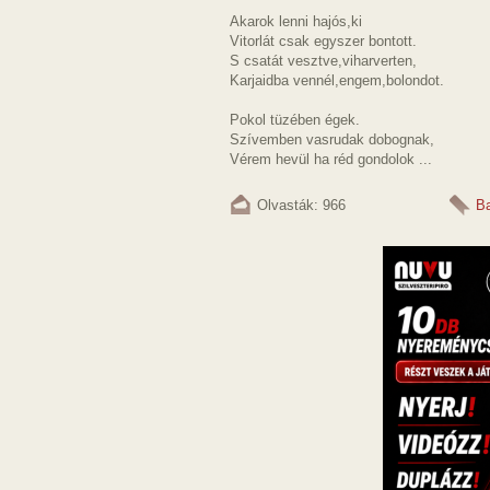
Akarok lenni hajós,ki
Vitorlát csak egyszer bontott.
S csatát vesztve,viharverten,
Karjaidba vennél,engem,bolondot.
Pokol tüzében égek.
Szívemben vasrudak dobognak,
Vérem hevül ha réd gondolok ...
Olvasták: 966
Ba