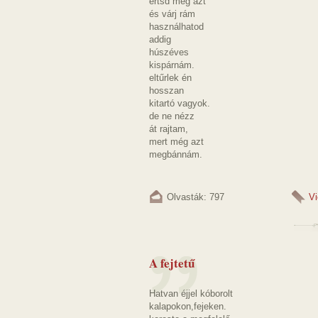
értsd meg azt
és várj rám
használhatod
addig
húszéves
kispárnám.
eltűrlek én
hosszan
kitartó vagyok.
de ne nézz
át rajtam,
mert még azt
megbánnám.
Olvasták: 797
V
A fejtetű
Hatvan éjjel kóborolt
kalapokon,fejeken.