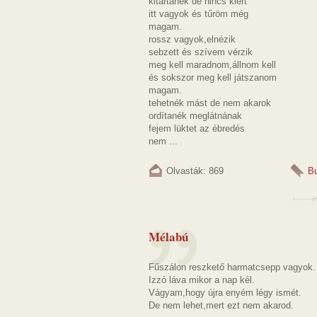
kitartanék de nincs kiért
itt vagyok és tűröm még
magam.
rossz vagyok,elnézik
sebzett és szívem vérzik
meg kell maradnom,állnom kell
és sokszor meg kell játszanom
magam.
tehetnék mást de nem akarok
ordítanék meglátnának
fejem lüktet az ébredés
nem ...
Olvasták: 869
B
Mélabú
Fűszálon reszkető harmatcsepp vagyok.
Izzó láva mikor a nap kél.
Vágyam,hogy újra enyém légy ismét.
De nem lehet,mert ezt nem akarod.