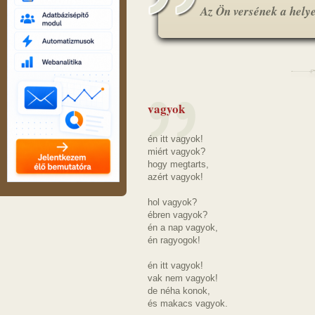
Az Ön versének a helye.
vagyok
én itt vagyok!
miért vagyok?
hogy megtarts,
azért vagyok!
hol vagyok?
ébren vagyok?
én a nap vagyok,
én ragyogok!
én itt vagyok!
vak nem vagyok!
de néha konok,
és makacs vagyok.