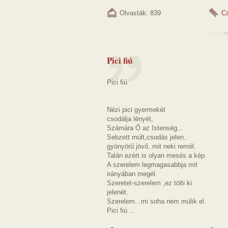
Olvasták: 839
C
Pici fiú
Pici fiú
Nézi pici gyermekét
csodálja lényét,
Számára Ő az Istenség...
Sebzett múlt,csodás jelen..
gyönyörű jövő..mit neki remél.
Talán ezért is olyan mesés a kép.
A szerelem legmagasabbja mit
irányában megél.
Szeretet-szerelem ,ez tölti ki
jelenét.
Szerelem...mi soha nem múlik el.
Pici fiú ...