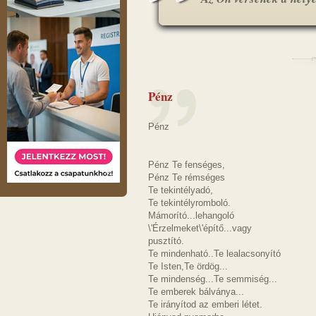
Pénz
Pénz
Pénz Te fenséges,
Pénz Te rémséges
Te tekintélyadó,
Te tekintélyromboló.
Mámorító...lehangoló
\'Érzelmeket\'építő...vagy
pusztító.
Te mindenható..Te lealacsonyító
Te Isten,Te ördög...
Te mindenség...Te semmiség...
Te emberek bálványa...
Te irányítod az emberi létet.