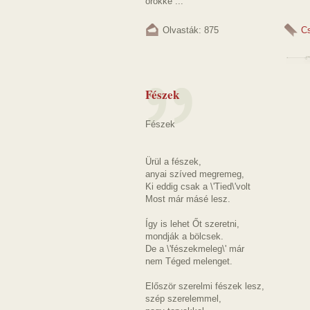
örökké ...
Olvasták: 875
C
Fészek
Fészek
Ürül a fészek,
anyai szíved megremeg,
Ki eddig csak a \'Tied\'volt
Most már másé lesz.
Így is lehet Őt szeretni,
mondják a bölcsek.
De a \'fészekmeleg\' már
nem Téged melenget.
Először szerelmi fészek lesz,
szép szerelemmel,