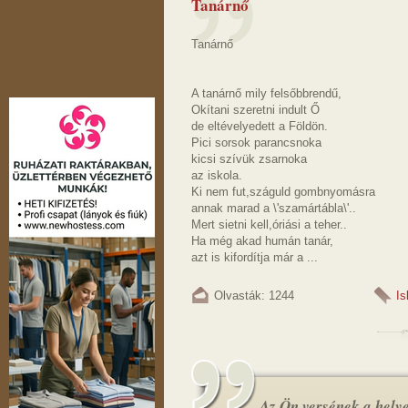
Tanárnő
Tanárnő
A tanárnő mily felsőbbrendű,
Okítani szeretni indult Ő
de eltévelyedett a Földön.
Pici sorsok parancsnoka
kicsi szívük zsarnoka
az iskola.
Ki nem fut,száguld gombnyomásra
annak marad a \'szamártábla\'..
Mert sietni kell,óriási a teher..
Ha még akad humán tanár,
azt is kifordítja már a ...
Olvasták: 1244
Is
Az Ön versének a helye.