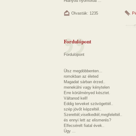
Hiányod nyomorba ...
Olvasták: 1235
P
Fordulópont
Fordulópont
Ülsz megdöbbenten...
romokban az életed
Magadat sárban érzed..
menekülni vagy kénytelen
Erre körülményed késztet.
Váltanod kell!
Eddig terveket szövögettél..
szép jövőt képzeltél..
Szerettél,viselkedtél,megfeleltél..
és ennyi lett az elismerés?
Elfecsérelt fiatal évek..
Úgy ...