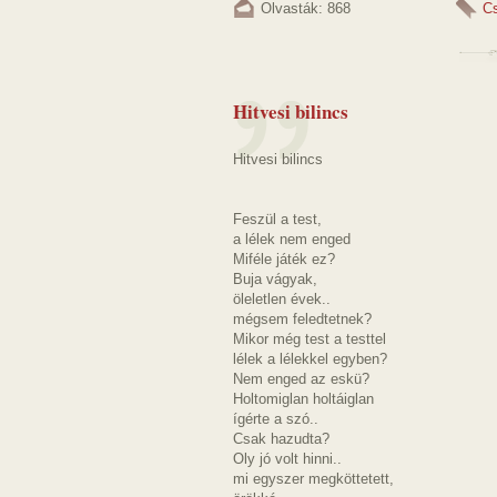
Olvasták: 868
C
Hitvesi bilincs
Hitvesi bilincs
Feszül a test,
a lélek nem enged
Miféle játék ez?
Buja vágyak,
öleletlen évek..
mégsem feledtetnek?
Mikor még test a testtel
lélek a lélekkel egyben?
Nem enged az eskü?
Holtomiglan holtáiglan
ígérte a szó..
Csak hazudta?
Oly jó volt hinni..
mi egyszer megköttetett,