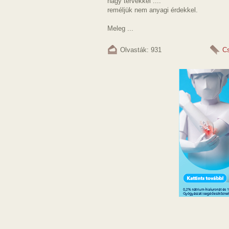
nagy tervekkel ....
reméljük nem anyagi érdekkel.
Meleg ...
Olvasták: 931
C