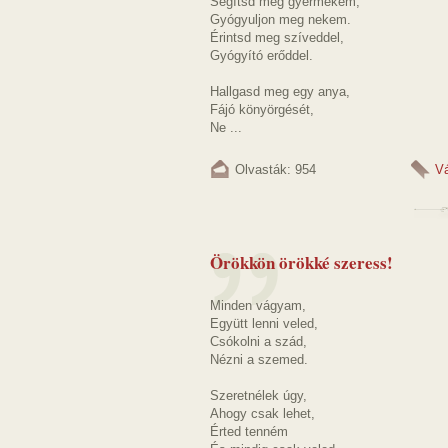
Segítsd meg gyermekem,
Gyógyuljon meg nekem.
Érintsd meg szíveddel,
Gyógyító erőddel.
Hallgasd meg egy anya,
Fájó könyörgését,
Ne ...
Olvasták: 954
V
Örökkön örökké szeress!
Minden vágyam,
Együtt lenni veled,
Csókolni a szád,
Nézni a szemed.
Szeretnélek úgy,
Ahogy csak lehet,
Érted tenném