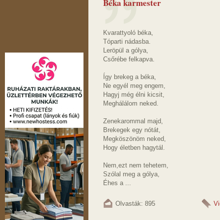
Béka karmester
Kvarattyoló béka,
Tóparti nádasba.
Leröpül a gólya,
Csőrébe felkapva.
Így brekeg a béka,
Ne egyél meg engem,
Hagyj még élni kicsit,
Meghálálom neked.
Zenekarommal majd,
Brekegek egy nótát,
Megköszönöm neked,
Hogy életben hagytál.
Nem,ezt nem tehetem,
Szólal meg a gólya,
Éhes a ...
Olvasták: 895
V