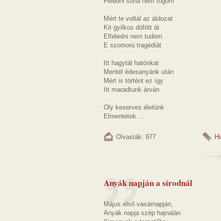
Feledni soha nem fogom
Mért te voltál az áldozat
Kit gyilkos döfött át
Elfeledni nem tudom
E szomorú tragédiát
Itt hagytál hatónkat
Mentél édesanyánk után
Mért is történt ez így
Itt maradtunk árván
Oly keserves életünk
Elmentetek ...
Olvasták: 977
Hi
Anyák napján a sírodnál
Május első vasárnapján,
Anyák napja szép hajnalán