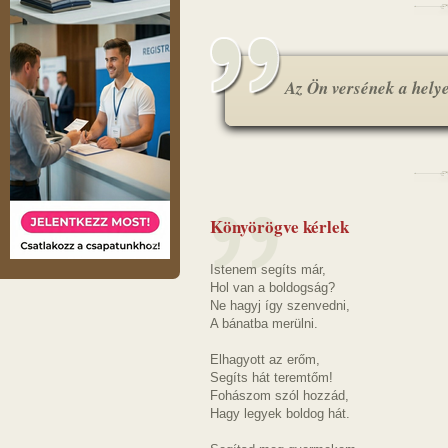
Az Ön versének a helye.
Könyörögve kérlek
Istenem segíts már,
Hol van a boldogság?
Ne hagyj így szenvedni,
A bánatba merülni.
Elhagyott az erőm,
Segíts hát teremtőm!
Fohászom szól hozzád,
Hagy legyek boldog hát.