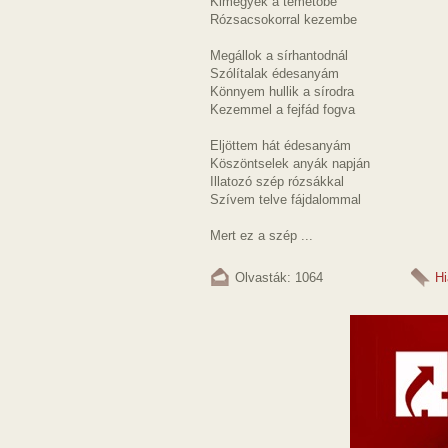
Kimegyek a temetőbe
Rózsacsokorral kezembe
Megállok a sírhantodnál
Szólítalak édesanyám
Könnyem hullik a sírodra
Kezemmel a fejfád fogva
Eljöttem hát édesanyám
Köszöntselek anyák napján
Illatozó szép rózsákkal
Szívem telve fájdalommal
Mert ez a szép ...
Olvasták: 1064
Hi