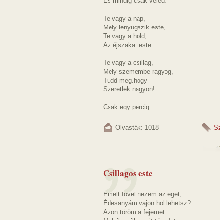
És mindig csak veled.
Te vagy a nap,
Mely lenyugszik este,
Te vagy a hold,
Az éjszaka teste.
Te vagy a csillag,
Mely szemembe ragyog,
Tudd meg,hogy
Szeretlek nagyon!
Csak egy percig ...
Olvasták: 1018
S
Csillagos este
Emelt fővel nézem az eget,
Édesanyám vajon hol lehetsz?
Azon töröm a fejemet