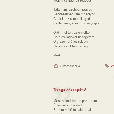
Melyik csillag rejt tégedet
Talán ami szebben ragyog
Fényesebben rám mosolyog
Csak is az a te csillagod
Csillagfénnyel rám mosolyogsz
Örömmel telt az én lelkem
Ha a csillagokat nézegetem
Oly szomorú leszek én
Ha elsötétül fenn az ég
Mert ...
Olvasták: 934
V
Drága édesapám!
Most neked írom e pár sorom
Értelmetlen halálod
El nem múló fájdalommal