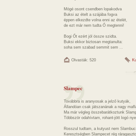
Mögé osont csendben lopakodva
Buksi az ételt a szájába fogva
éppen elkezdte volna enni az ételét,
de ezt már nem tudta Ő megtenni!
Bogi Őt ezért jól össze szidta.
Buksi ekkor biztosan megtanulta:
soha sem szabad semmit sem ...
Olvasták: 520
K
Slampec
Továbbra is aranyosak a jelző kutyák,
Állandóan csak játszanának a nagy mafl
Ma már végleg összebarátkoztunk Slamp
Többször odahívtam, rohant-jött logó nye
Rosszul tudtam, a kutyust nem Slambuc
Keresztségben Slampecet rég ráragaszto