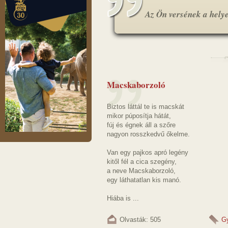
Az Ön versének a helye.
Macskaborzoló
Biztos láttál te is macskát
mikor púposítja hátát,
fúj és égnek áll a szőre
nagyon rosszkedvű őkelme.
Van egy pajkos apró legény
kitől fél a cica szegény,
a neve Macskaborzoló,
egy láthatatlan kis manó.
Hiába is ...
Olvasták: 505
G