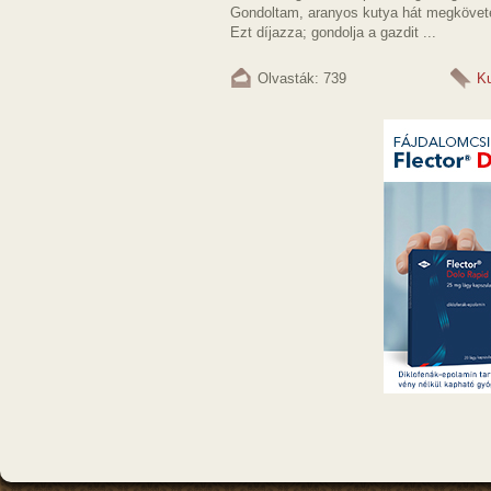
Gondoltam, aranyos kutya hát megköve
Ezt díjazza; gondolja a gazdit ...
Olvasták: 739
K