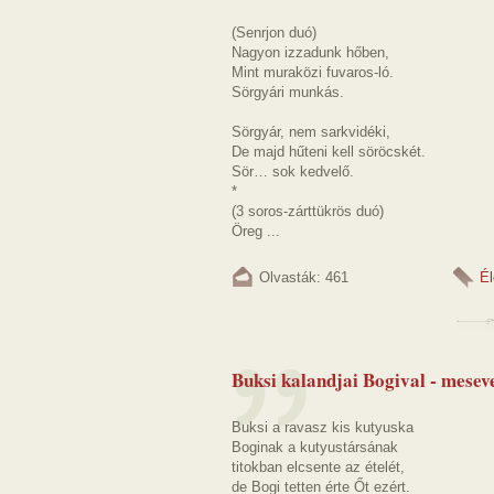
(Senrjon duó)
Nagyon izzadunk hőben,
Mint muraközi fuvaros-ló.
Sörgyári munkás.
Sörgyár, nem sarkvidéki,
De majd hűteni kell söröcskét.
Sör… sok kedvelő.
*
(3 soros-zárttükrös duó)
Öreg ...
Olvasták: 461
Él
Buksi kalandjai Bogival - mesev
Buksi a ravasz kis kutyuska
Boginak a kutyustársának
titokban elcsente az ételét,
de Bogi tetten érte Őt ezért.