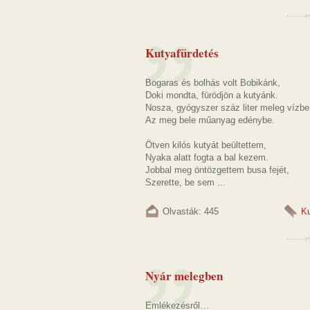
Kutyafürdetés
Bogaras és bolhás volt Bobikánk,
Doki mondta, fürödjön a kutyánk.
Nosza, gyógyszer száz liter meleg vízbe
Az meg bele műanyag edénybe.
Ötven kilós kutyát beültettem,
Nyaka alatt fogta a bal kezem.
Jobbal meg öntözgettem busa fejét,
Szerette, be sem ...
Olvasták: 445
K
Nyár melegben
Emlékezésről…