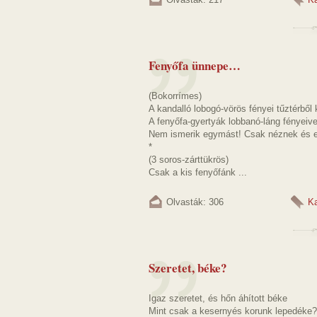
Fenyőfa ünnepe…
(Bokorrímes)
A kandalló lobogó-vörös fényei tűztérből
A fenyőfa-gyertyák lobbanó-láng fényeiv
Nem ismerik egymást! Csak néznek és e
*
(3 soros-zárttükrös)
Csak a kis fenyőfánk ...
Olvasták: 306
K
Szeretet, béke?
Igaz szeretet, és hőn áhított béke
Mint csak a kesernyés korunk lepedéke?