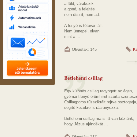
a föld, várakozik
a gond, a felejtés
nem díszít, nem ad.
A fenyő is tétován áll.
Nem ünnepel, olyan
mint a ...
Olvasták: 145
K
Betlehemi csillag
Egy különös csillag ragyogott az égen,
gyémántfényű örömhírét szórta szerteszé
Csillagporos tűzszikráit rejtve osztogatja
segítő kezekre is ráaranyozza.
Betlehemi csillag ma is itt van köztünk,
hogy Jézus ajándékát ...
Olvasták: 217
K