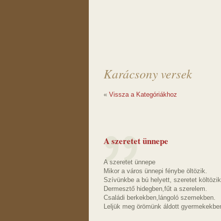
Karácsony versek
«
Vissza a Kategóriákhoz
A szeretet ünnepe
A szeretet ünnepe
Mikor a város ünnepi fénybe öltözik.
Szívünkbe a bú helyett, szeretet költözik
Dermesztő hidegben,fűt a szerelem.
Családi berkekben,lángoló szemekben.
Leljük meg örömünk áldott gyermekekbe