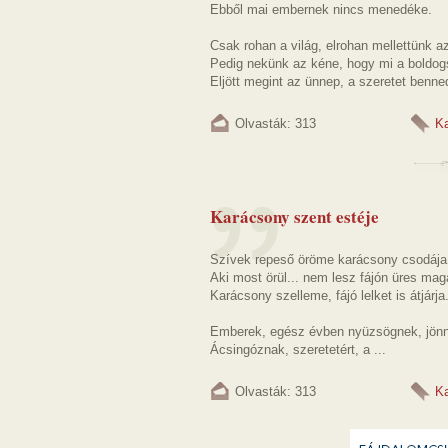
Ebből mai embernek nincs menedéke.
Csak rohan a világ, elrohan mellettünk az
Pedig nekünk az kéne, hogy mi a boldo
Eljött megint az ünnep, a szeretet benned
Olvasták: 313
K
Karácsony szent estéje
Szívek repeső öröme karácsony csodája
Aki most örül... nem lesz fájón üres m
Karácsony szelleme, fájó lelket is átjárja
Emberek, egész évben nyüzsögnek, jön
Ácsingóznak, szeretetért, a ...
Olvasták: 313
K