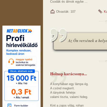
Csodák és álmok egybe ...
Olvasták: 107
K
Az Ön versének a helye.
Holnap karácsonya...
A konyhában egy lámpa ég.
A csönd megterít.
A tányérok fehérje:
valami tiszta, valami hideg.
Kint a zajos világ, rohan