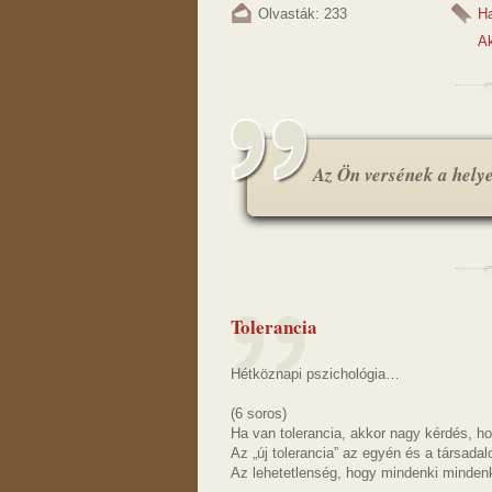
Olvasták: 233
H
Ak
Az Ön versének a helye.
Tolerancia
Hétköznapi pszichológia…
(6 soros)
Ha van tolerancia, akkor nagy kérdés, ho
Az „új tolerancia” az egyén és a társada
Az lehetetlenség, hogy mindenki mindenki