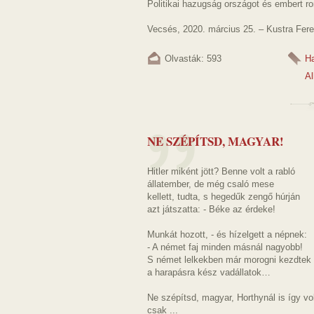
Politikai hazugság országot és embert ro
Vecsés, 2020. március 25. – Kustra Fer
Olvasták: 593
H
A
NE SZÉPÍTSD, MAGYAR!
Hitler miként jött? Benne volt a rabló
állatember, de még csaló mese
kellett, tudta, s hegedűk zengő húrján
azt játszatta: - Béke az érdeke!
Munkát hozott, - és hízelgett a népnek:
- A német faj minden másnál nagyobb!
S német lelkekben már morogni kezdtek
a harapásra kész vadállatok…
Ne szépítsd, magyar, Horthynál is így vol
csak ...