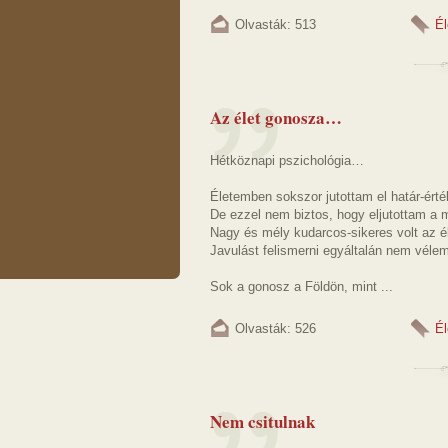
Olvasták: 513
Él
Az élet gonosza…
Hétköznapi pszichológia…
Életemben sokszor jutottam el határ-ért
De ezzel nem biztos, hogy eljutottam a 
Nagy és mély kudarcos-sikeres volt az é
Javulást felismerni egyáltalán nem véle
Sok a gonosz a Földön, mint ...
Olvasták: 526
Él
Nem csitulnak