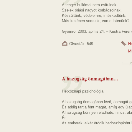
A tenger hullámai nem csitulnak
Szelek óriási nagyot korbácsolnak.
Készültünk, védelemre, intézkedtünk.
Más kezében sorsunk, van-e Istenünk?
Gyömrő, 2003. április 24. – Kustra Feren
Olvasták: 549
H
M
A hazugság önmagában…
Hétköznapi pszichológia
A hazugság önmagában lévő, önmagát ge
És addig tartja fönt magát, amíg egy úja
A hazugság könnyen eladható, nincs, aki
És
Az emberek lelkét ötödik hadoszlopként b