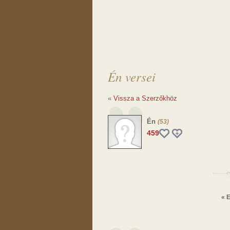
Én versei
«
Vissza a Szerzőkhöz
Én
(53)
459
« E