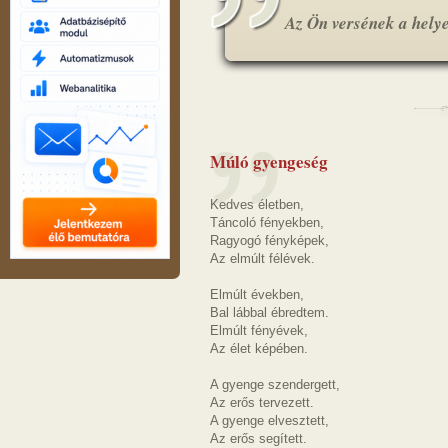
Az Ön versének a helye.
Múló gyengeség
Kedves életben,
Táncoló fényekben,
Ragyogó fényképek,
Az elmúlt félévek.
Elmúlt években,
Bal lábbal ébredtem.
Elmúlt fényévek,
Az élet képében.
A gyenge szendergett,
Az erős tervezett.
A gyenge elvesztett,
Az erős segített.