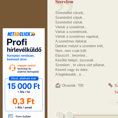
Szerelem
Szeretettel várunk,
Szeretettel várjuk,
Szeretettel vártuk.
Vártuk a szerelmet ,
Vártuk a szerelmünk,
Vártuk a szerelmes napokat,
A szerelmes dalokat.
Dalokat melyet a szerelem költ,
Nem, nem csak költ.
Elpusztít , lerombol ,
Később felépít, összerak.
Szerelem , te várva várt pillanat,
Keserű vagy és édes.
A legédesebb , a ...
Olvasták: 708
S
Sz