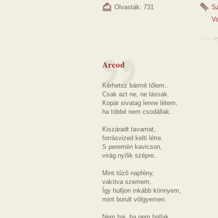
Olvasták: 731
S
V
Arcod
Kérhetsz bármit tőlem..
Csak azt ne, ne lássak.
Kopár sivatag lenne létem,
ha többé nem csodállak..
Kiszáradt tavamat,
forrásvized kelti létre.
S peremén kavicson,
virág nyílik szépre..
Mint tűző napfény,
vakítva szemem..
Így hulljon inkább könnyem,
mint borult völgyemen.
Nem baj, ha nem hallak