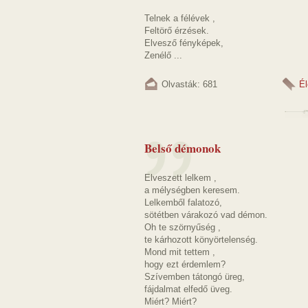
Telnek a félévek ,
Feltörő érzések.
Elvesző fényképek,
Zenélő ...
Olvasták: 681
Él
Belső démonok
Elveszett lelkem ,
a mélységben keresem.
Lelkemből falatozó,
sötétben várakozó vad démon.
Oh te szörnyűség ,
te kárhozott könyörtelenség.
Mond mit tettem ,
hogy ezt érdemlem?
Szívemben tátongó üreg,
fájdalmat elfedő üveg.
Miért? Miért?