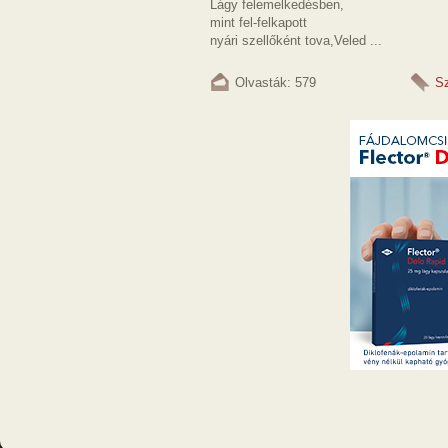
Lágy felemelkedésben,
mint fel-felkapott
nyári szellőként tova,Veled ...
Olvasták: 579
S