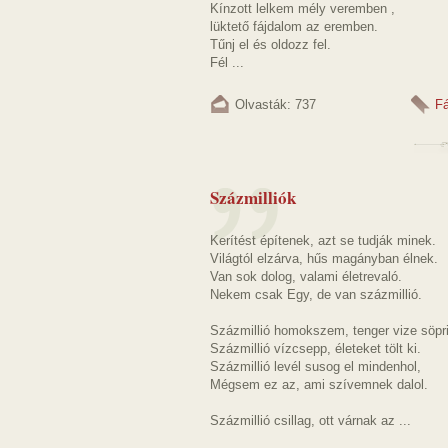
Kínzott lelkem mély veremben ,
lüktető fájdalom az eremben.
Tűnj el és oldozz fel.
Fél ...
Olvasták: 737
F
Százmilliók
Kerítést építenek, azt se tudják minek.
Világtól elzárva, hűs magányban élnek.
Van sok dolog, valami életrevaló.
Nekem csak Egy, de van százmillió.
Százmillió homokszem, tenger vize söpri
Százmillió vízcsepp, életeket tölt ki.
Százmillió levél susog el mindenhol,
Mégsem ez az, ami szívemnek dalol.
Százmillió csillag, ott várnak az ...