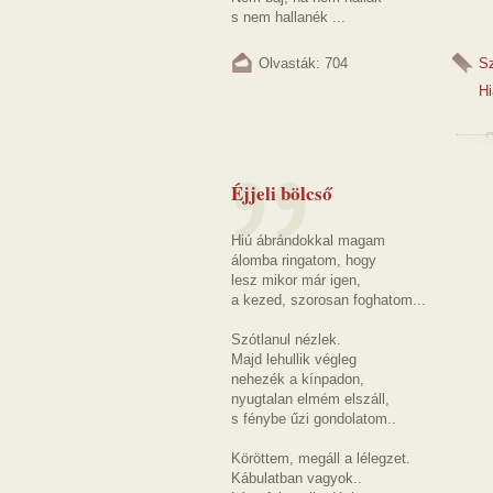
s nem hallanék ...
Olvasták: 704
S
Hi
Éjjeli bölcső
Hiú ábrándokkal magam
álomba ringatom, hogy
lesz mikor már igen,
a kezed, szorosan foghatom...
Szótlanul nézlek.
Majd lehullik végleg
nehezék a kínpadon,
nyugtalan elmém elszáll,
s fénybe űzi gondolatom..
Köröttem, megáll a lélegzet.
Kábulatban vagyok..