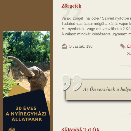
Zörgetek
Valaki zörget, hallod-e? Szíved nyitott-
Tudatod vasrácsai mögül a zárját vajon k
Mit nyerhetek, vagy mit veszíthetek? Ké
A válasz mindkét kérdésedre ugyanaz: m
Olvasták: 198
Él
Sz
Az Ön versének a helye.
SÁRdobÁ(L)LÓK