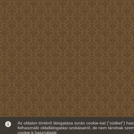
info
Az oldalon történő látogatása során cookie-kat (“sütiket”) ha
felhasználó oldallátogatási szokásairól, de nem tárolnak szem
cookie-k használatát.