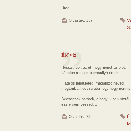
Utad ...
Olvasták: 257
Va
Sz
Élő víz
Hosszú volt az út, hegymenet az élet,
hátadon a rögök ólomsúllyá érnek.
Fiatalos lendületed, magabízó héved
megtörik a hosszú úton úgy hogy nem is 
Becsapnak barátok, elhagy, kiben bíztál,
észre sem veszed, ...
Olvasták: 239
Él
M