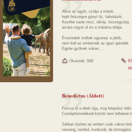
Alkot az egyik, szidja a másik,
fejét felszegve gúnyt űz, hahotázik.
Kezébe sarat vesz, ráköp, összegyúrja,
arcára vigyor ül és a másikra dobja.
Évezredek múltak ugyanaz a játék,
nem kell az embernek az igazi ajándék.
Egybe gyűlnek sokan, ...
Olvasták: 568
Él
M
Benedictus (Áldott)
Furcsa út a lélek útja, míg felépülsz lelk
Cseréptörmelékeid között nem lelheted
Sárban tűzben az ember csak vakon boto
verseng, rombol, konkurál, de önmagára 