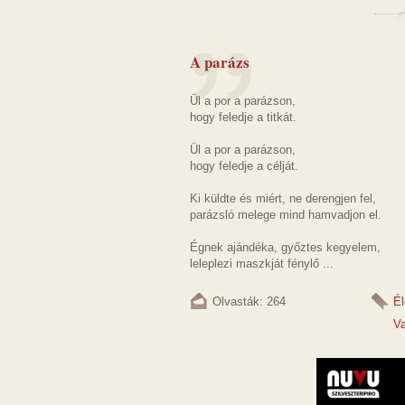
A parázs
Ül a por a parázson,
hogy feledje a titkát.
Ül a por a parázson,
hogy feledje a célját.
Ki küldte és miért, ne derengjen fel,
parázsló melege mind hamvadjon el.
Égnek ajándéka, győztes kegyelem,
leleplezi maszkját fénylő ...
Olvasták: 264
Él
Va