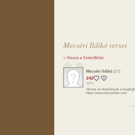
Mecséri Ildikó versei
«
Vissza a Szerzőkhöz
Mecséri Ildikó
(17)
242
1971 -
Versek és festmények a megfoghat
https://www.mecseriart.com