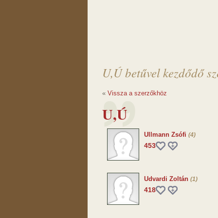
U,Ú betűvel kezdődő sz
«
Vissza a szerzőkhöz
U,Ú
Ullmann Zsófi
(4)
453
Udvardi Zoltán
(1)
418