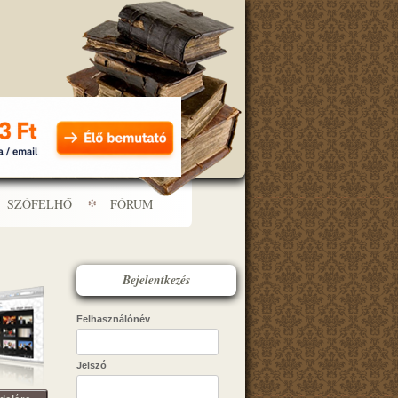
SZÓFELHŐ
FÓRUM
Bejelentkezés
Felhasználónév
Jelszó