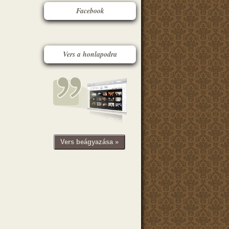
Facebook
Vers a honlapodra
Vers beágyazása »