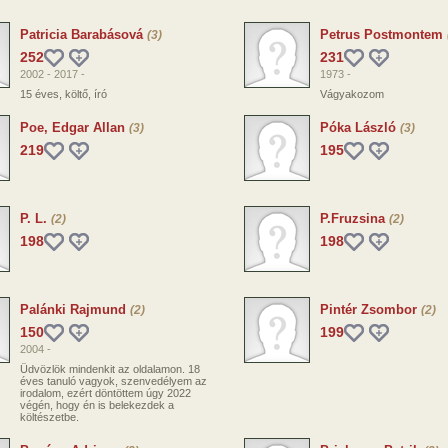
Patricia Barabásová
Petrus Postmontem
(3)
252
231
2002 - 2017 -
1973 -
15 éves, költő, író
Vágyakozom
Poe, Edgar Allan
Póka László
(3)
(3)
219
195
P. L.
P.Fruzsina
(2)
(2)
198
198
Palánki Rajmund
Pintér Zsombor
(2)
(2)
150
199
2004 -
Üdvözlök mindenkit az oldalamon. 18
éves tanuló vagyok, szenvedélyem az
irodalom, ezért döntöttem úgy 2022
végén, hogy én is belekezdek a
költészetbe.