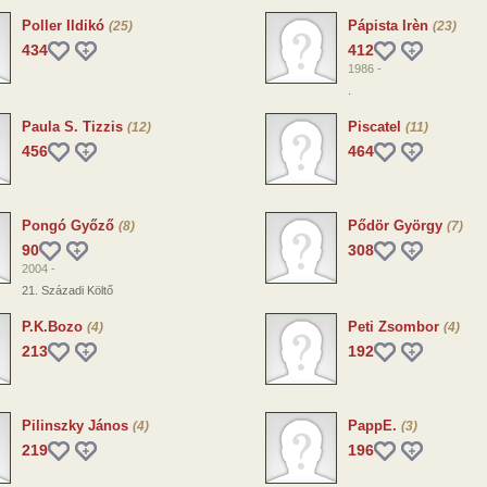
Poller Ildikó
Pápista Irèn
(25)
(23)
434
412
1986 -
.
Paula S. Tizzis
Piscatel
(12)
(11)
456
464
Pongó Győző
Pődör György
(8)
(7)
90
308
2004 -
21. Századi Költő
P.K.Bozo
Peti Zsombor
(4)
(4)
213
192
Pilinszky János
PappE.
(4)
(3)
219
196