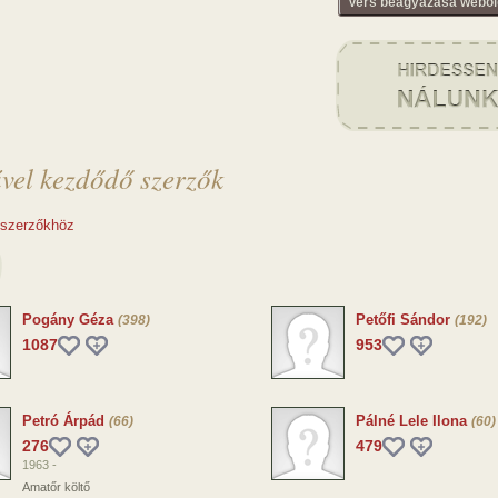
Vers beágyazása webol
űvel kezdődő szerzők
 szerzőkhöz
Pogány Géza
Petőfi Sándor
(398)
(192)
1087
953
Petró Árpád
Pálné Lele Ilona
(66)
(60)
276
479
1963 -
Amatőr költő