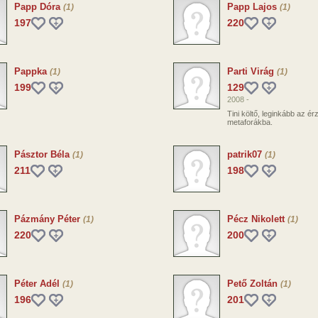
Papp Dóra
Papp Lajos
(1)
(1)
197
220
Pappka
Parti Virág
(1)
(1)
199
129
2008 -
Tini költő, leginkább az érz
metaforákba.
Pásztor Béla
patrik07
(1)
(1)
211
198
Pázmány Péter
Pécz Nikolett
(1)
(1)
220
200
Péter Adél
Pető Zoltán
(1)
(1)
196
201