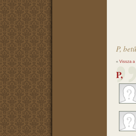
P, bet
«
Vissza a
P,