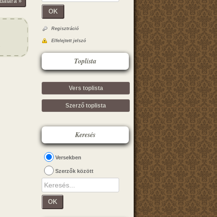
dalára »
OK
Regisztráció
Elfelejtett jelszó
Toplista
Vers toplista
Szerző toplista
Keresés
Versekben
Szerzők között
OK