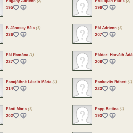
Pogány Adrienn
Prislopan Patrik
(2)
(2)
195
196
P. Jánossy Béla
Pál Adrienn
(1)
(1)
236
207
Pál Ramóna
Pálóczi Horváth Ád
(1)
237
208
Panajóthné László Márta
Pankovits Róbert
(1)
(1)
214
223
Pánti Mária
Papp Bettina
(1)
(1)
202
193