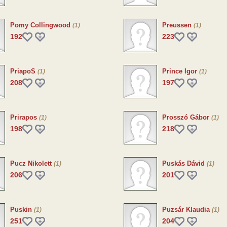
Pomy Collingwood
Preussen
(1)
(1)
192
223
PriapoS
Prince Igor
(1)
(1)
208
197
Prirapos
Prosszó Gábor
(1)
(1)
198
218
Pucz Nikolett
Puskás Dávid
(1)
(1)
206
201
Puskin
Puzsár Klaudia
(1)
(1)
251
204