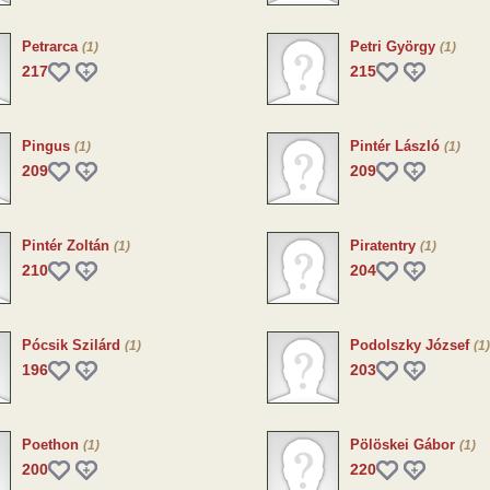
Petrarca
Petri György
(1)
(1)
217
215
Pingus
Pintér László
(1)
(1)
209
209
Pintér Zoltán
Piratentry
(1)
(1)
210
204
Pócsik Szilárd
Podolszky József
(1)
(1)
196
203
Poethon
Pölöskei Gábor
(1)
(1)
200
220