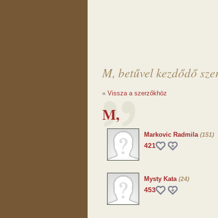
M, betűvel kezdődő sze
«
Vissza a szerzőkhöz
M,
Markovic Radmila
(151)
421
Mysty Kata
(24)
453