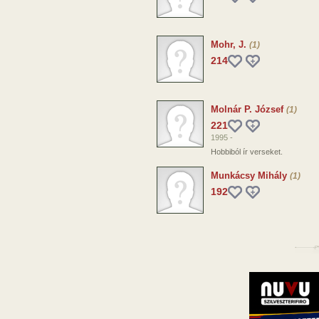
Mohr, J.
(1)
214
Molnár P. József
(1)
221
1995 -
Hobbiból ír verseket.
Munkácsy Mihály
(1)
192