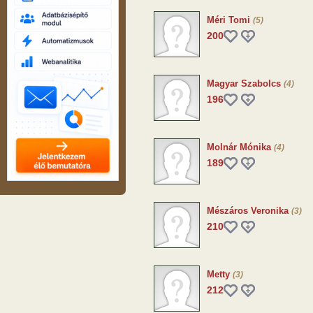
Méri Tomi
(5)
200
Magyar Szabolcs
(4)
196
Molnár Mónika
(4)
189
Mészáros Veronika
(3)
210
Metty
(3)
212