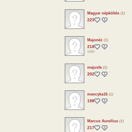
Magyar népköltés
(1)
223
Majonéz
(1)
218
1990 -
.
majusfa
(1)
202
mancyka16
(1)
198
Marcus Aurellius
(1)
217