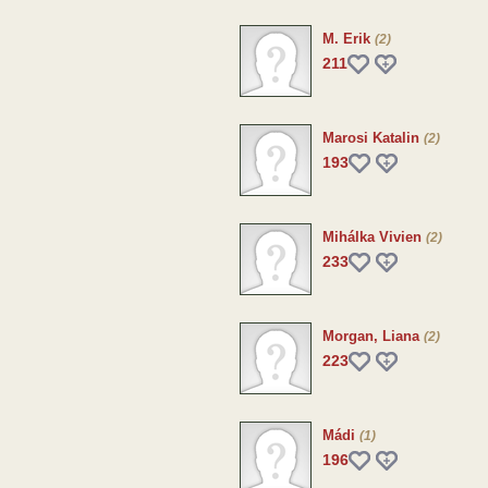
M. Erik
(2)
211
Marosi Katalin
(2)
193
Mihálka Vivien
(2)
233
Morgan, Liana
(2)
223
Mádi
(1)
196