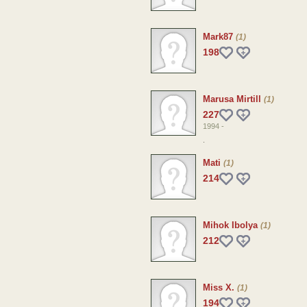
Mark87
(1)
198
Marusa Mirtill
(1)
227
1994 -
.
Mati
(1)
214
Mihok Ibolya
(1)
212
Miss X.
(1)
194