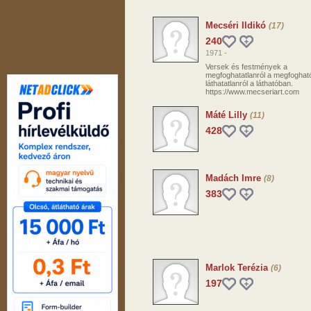
Mecséri Ildikó
(17)
240
1971 -
Versek és festmények a
megfoghatatlanról a megfoghat
láthatatlanról a láthatóban.
https://www.mecseriart.com
Máté Lilly
(11)
428
Madách Imre
(8)
383
Marlok Terézia
(6)
197