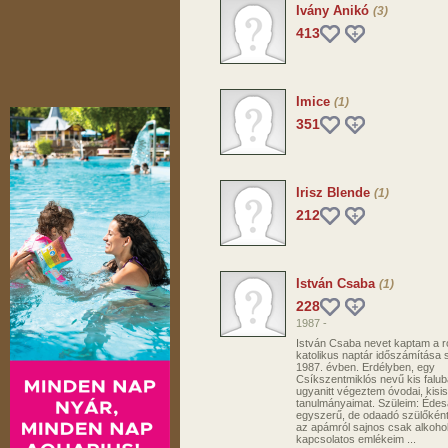
Ivány Anikó
(3)
413
Imice
(1)
351
Irisz Blende
(1)
212
István Csaba
(1)
228
1987 -
István Csaba nevet kaptam a 
katolikus naptár időszámítása s
1987. évben. Erdélyben, egy
Csíkszentmiklós nevű kis falub
ugyanitt végeztem óvodai, kisis
tanulmányaimat. Szüleim: Éde
egyszerű, de odaadó szülőként
az apámról sajnos csak alkohol
kapcsolatos emlékeim ...