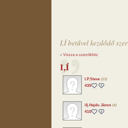
I,Í betűvel kezdődő sze
«
Vissza a szerzőkhöz
I,Í
I.P.Steve
(13)
435
ifj.Hajdu János
(4)
410