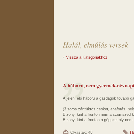
Halál, elmúlás versek
«
Vissza a Kategóriákhoz
A háború, nem gyermek-névnapi
A jelen, élő háború a gazdagok tovább ga
(3 soros zárttükrös csokor, anaforás, b
Bizony, kint a fronton nem a szomszéd ku
Bizony, kint a fronton a géppisztoly nem i
Olvasták: 48
H