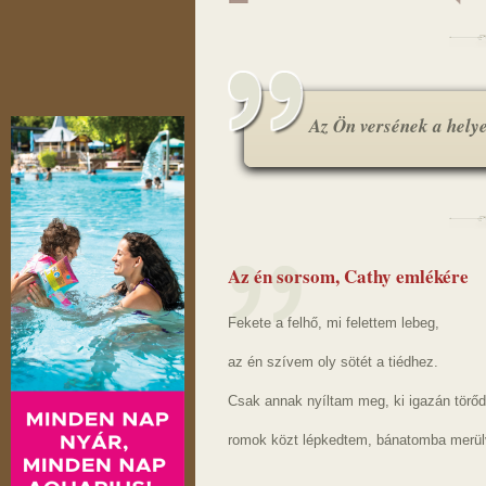
Az Ön versének a helye.
Az én sorsom, Cathy emlékére
Fekete a felhő, mi felettem lebeg,
az én szívem oly sötét a tiédhez.
Csak annak nyíltam meg, ki igazán törőd
romok közt lépkedtem, bánatomba merül