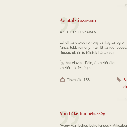
Az utolsó szavam
AZ UTOLSÓ SZAVAM
Lehull az utolsó remény csillag az égről.
Nincs több remény már. Itt az idő, búcsúz
Búcsúzok én is tőletek bánatosan.
Így hát viszlát: Föld, ó viszlát élet,
viszlát, tik felséges ...
Olvasták: 153
B
el
Van békétlen békesség
Avagy van békés békétlenség? Miközb