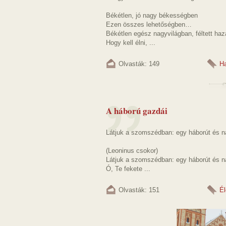
Békétlen, jó nagy békességben
Ezen összes lehetőségben…
Békétlen egész nagyvilágban, féltett ha
Hogy kell élni, ...
Olvasták: 149
Ha
A háború gazdái
Látjuk a szomszédban: egy háborút és na
(Leoninus csokor)
Látjuk a szomszédban: egy háborút és na
Ó, Te fekete ...
Olvasták: 151
Él