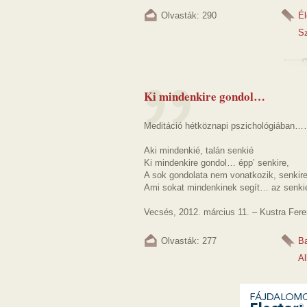
Olvasták: 290
Él
Sz
Ki mindenkire gondol…
Meditáció hétköznapi pszichológiában
Aki mindenkié, talán senkié
Ki mindenkire gondol… épp’ senkire,
A sok gondolata nem vonatkozik, senkire
Ami sokat mindenkinek segít… az senki
Vecsés, 2012. március 11. – Kustra Feren
Olvasták: 277
Ba
A