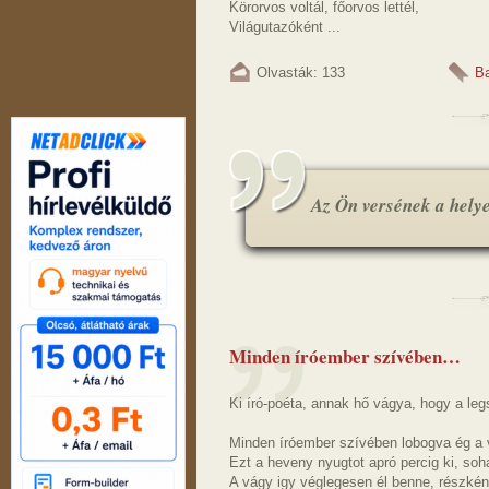
Körorvos voltál, főorvos lettél,
Világutazóként ...
Olvasták: 133
Ba
Az Ön versének a helye.
Minden íróember szívében…
Ki író-poéta, annak hő vágya, hogy a le
Minden íróember szívében lobogva ég a 
Ezt a heveny nyugtot apró percig ki, so
A vágy igy véglegesen él benne, részkén