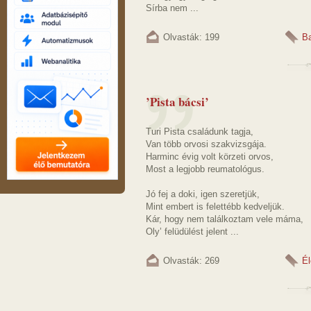
Sírba nem ...
Olvasták: 199
Ba
’Pista bácsi’
Turi Pista családunk tagja,
Van több orvosi szakvizsgája.
Harminc évig volt körzeti orvos,
Most a legjobb reumatológus.
Jó fej a doki, igen szeretjük,
Mint embert is felettébb kedveljük.
Kár, hogy nem találkoztam vele máma,
Oly’ felüdülést jelent ...
Olvasták: 269
Él