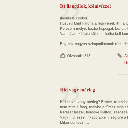
Itt flangálok, kölnivízzel
(leoninus csokor)
Húsvét! Mint katona a fegyverrel, itt fla
Keresem melyik házba kopogjak be, ott ki
Van nálam kétféle kölni is, hátha kell ko
Egy ház nagyon szimpatikusnak tűnt, de 
Olvasták: 313
A
H
Híd vagy mérleg
Híd leszel vagy mérleg? Ember, te szab
nem mint a faág, melybe a fűrész oltja cé
Kereszt leszel, hörögve kiáltod, szegezz
Vagy híd leszel inkább átkelni segítve a
Mikor döntesz, ...