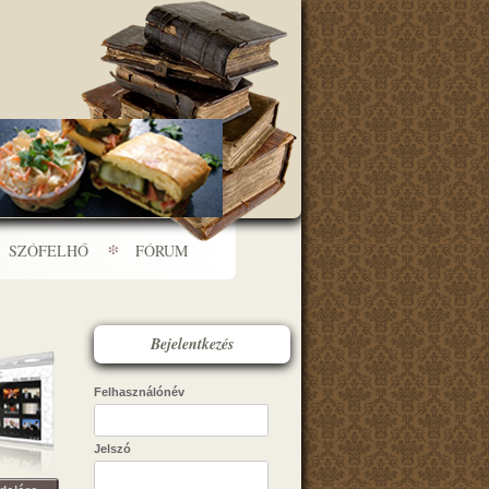
SZÓFELHŐ
FÓRUM
Bejelentkezés
Felhasználónév
Jelszó