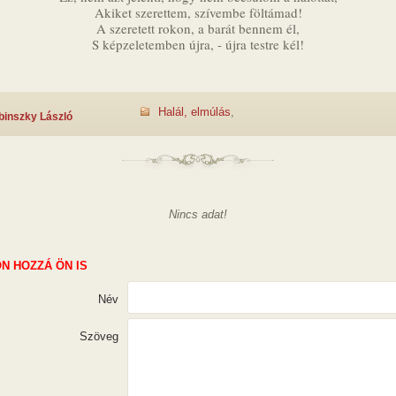
Akiket szerettem, szívembe föltámad!
A szeretett rokon, a barát bennem él,
S képzeletemben újra, - újra testre kél!
Halál, elmúlás
,
binszky László
Nincs adat!
N HOZZÁ ÖN IS
Név
Szöveg