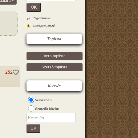
dalára »
OK
Regisztráció
Elfelejtett jelszó
Toplista
Vers toplista
Szerző toplista
252
Keresés
Versekben
Szerzők között
OK