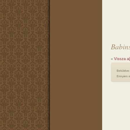
Babins
«
Vissza a(
Beküldve
Ennyien o