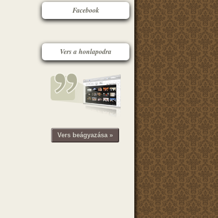
Facebook
Vers a honlapodra
Vers beágyazása »