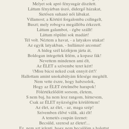
Melyet sok apró fénysugár díszített.
Láttam fényárban úszó, didergő házakat,
Sietősen suhanó női lábakat.
Villamost; a Körtéri forgalomba csilingelt,
Buszt; mely robogva megállóba érkezett.
Láttam galambot, - égbe szállt!
Láttam röpülni sok madárt!
Tél volt. Néztem a havat, - a latyakos utakat!
Az egyik latyakban, - hullámzó arcomat!
A hideg szél kézfejem járta át,
Boldogan integettek felém, a kopasz fák!
Nevettem mindenen ami élt,
Az ÉLET a szívembe teret kért!
\'Misu bácsi neked csak ennyit ért!\'
Hallottam amint unokabátyám felesége megítélt.
Nem vette észre, hogy habzsolok,
Hogy az ÉLET értelmébe harapok!
Fölértékelődött sorsom, életem,
S nem baj, ha nem lesz rangom, hírnevem,
Csak az ÉLET nyüzsögjön körülöttem!
Az élet, az élet, - az, maga szép!
Szívemben élővé válik, aki élt!
A temetés csupán üzenet:
Becsüld, szeresd az életet!...
Ez, nem azt jelenti, hogy nem becsülöm a halottat,