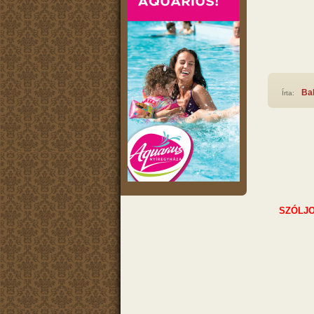
Ba
Írta:
SZÓLJO