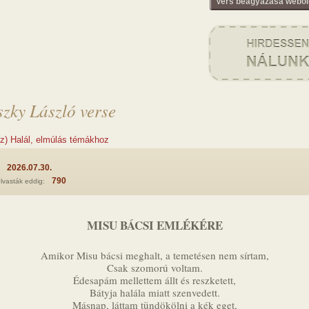
Vers beágyazása webol
zky László verse
z) Halál, elmúlás témákhoz
2026.07.30.
:
790
lvasták eddig:
MISU BÁCSI EMLÉKÉRE
Amikor Misu bácsi meghalt, a temetésen nem sírtam,
Csak szomorú voltam.
Édesapám mellettem állt és reszketett,
Bátyja halála miatt szenvedett.
Másnap, láttam tündökölni a kék eget,