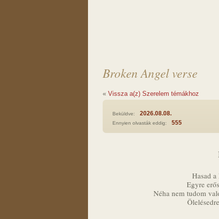
Broken Angel verse
«
Vissza a(z) Szerelem témákhoz
2026.08.08.
Beküldve:
555
Ennyien olvasták eddig:
Hasad a 
Egyre erős
Néha nem tudom való
Ölelésedr