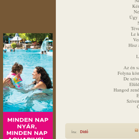
Ne
Kér
Ne
Úgy 
Téve
Le k
Ve
Hisz 
L
Az én s
Folyna kön
De szív
Elüld
Hangod zenéj
E
Szíve
Ö
Didó
Írta: