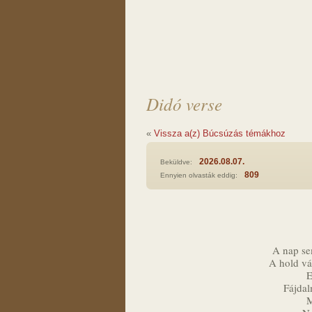
Didó verse
«
Vissza a(z) Búcsúzás témákhoz
2026.08.07.
Beküldve:
809
Ennyien olvasták eddig:
A nap se
A hold vál
E
Fájdal
M