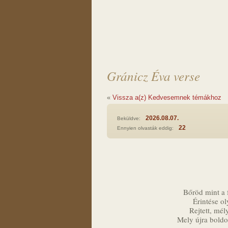
Gránicz Éva verse
«
Vissza a(z) Kedvesemnek témákhoz
2026.08.07.
Beküldve:
22
Ennyien olvasták eddig:
Bőröd mint a 
Érintése ol
Rejtett, mél
Mely újra boldo