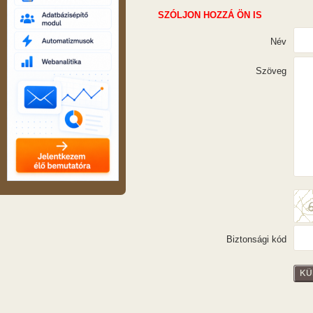
SZÓLJON HOZZÁ ÖN IS
Név
Szöveg
Biztonsági kód
KÜ