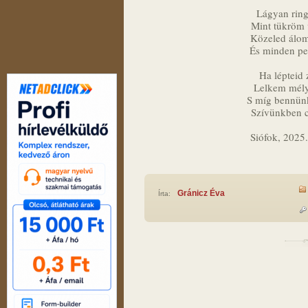
Lágyan ring
Mint tükröm 
Közeled álom
És minden per
Ha lépteid
Lelkem mélyé
S míg bennünk 
Szívünkben c
Siófok, 2025
Gránicz Éva
Írta: