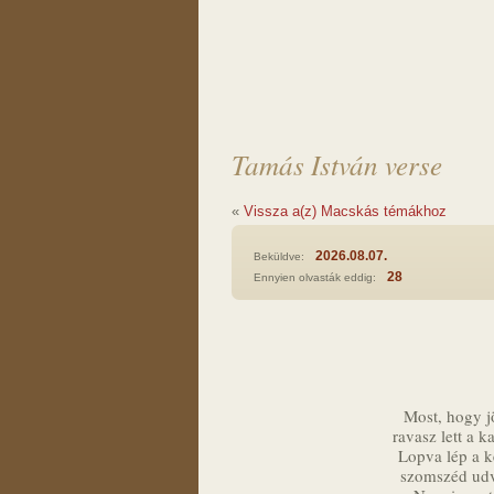
Tamás István verse
«
Vissza a(z) Macskás témákhoz
2026.08.07.
Beküldve:
28
Ennyien olvasták eddig:
Most, hogy jö
ravasz lett a k
Lopva lép a k
szomszéd udva