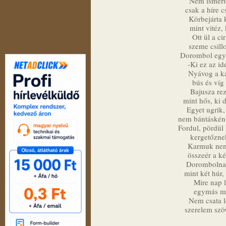
Nem ismerte
csak a híre c
Körbejárta 
mint vitéz,
Ott ül a ci
szeme csill
Dorombol egy 
-Ki ez az id
Nyávog a ka
bús és víg
Bajusza rez
mint hős, ki 
Egyet ugrik,
nem bántásként,
Fordul, pördül 
kergetőzne
Karmuk nem 
összeér a k
Dorombolnak
mint két húr,
Mire nap l
egymás me
Nem csata le
szerelem szö