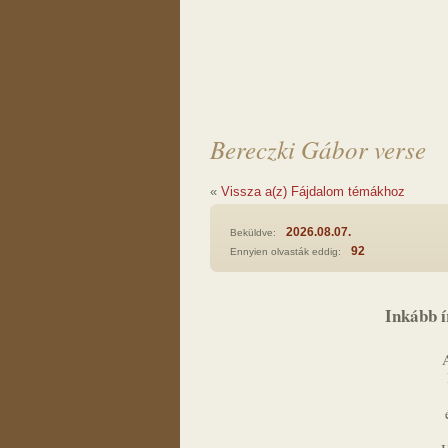
Bereczki Gábor verse
«
Vissza a(z) Fájdalom témákhoz
2026.08.07.
Beküldve:
92
Ennyien olvasták eddig:
Inkább 