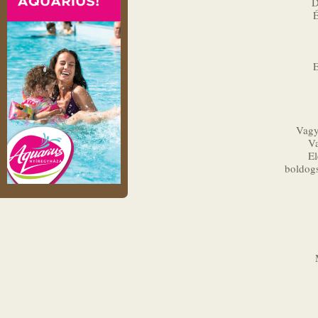
D
É
E
Vagy
Va
El
boldog