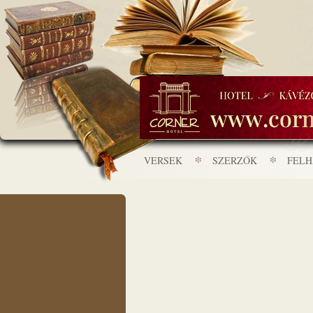
VERSEK
SZERZŐK
FEL