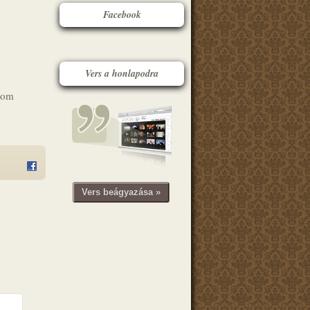
Facebook
Vers a honlapodra
nyom
Vers beágyazása »