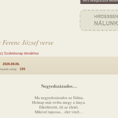
Vers beágyazása webol
 Ferenc József verse
(z) Születésnap témákhoz
2026.08.06.
:
155
lvasták eddig:
Negyedszázados…
Ma negyedszázados az Edina,
Holnap már oviba megy a lánya.
Elköltözött, éli az életét,
Mikivel tapossa... élet vízét…