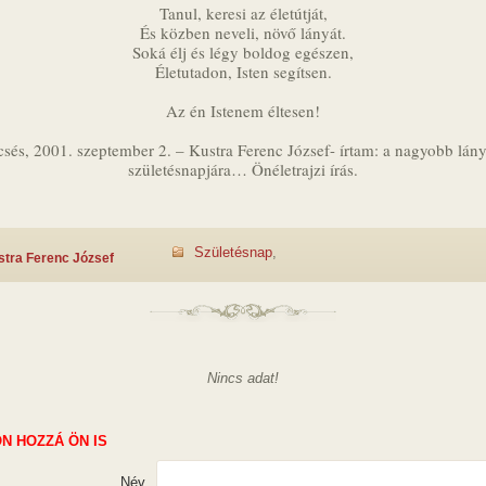
Tanul, keresi az életútját,
És közben neveli, növő lányát.
Soká élj és légy boldog egészen,
Életutadon, Isten segítsen.
Az én Istenem éltesen!
sés, 2001. szeptember 2. – Kustra Ferenc József- írtam: a nagyobb lá
születésnapjára… Önéletrajzi írás.
Születésnap
,
stra Ferenc József
Nincs adat!
N HOZZÁ ÖN IS
Név