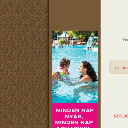
Vec
Ku
Írta:
SZÓLJO