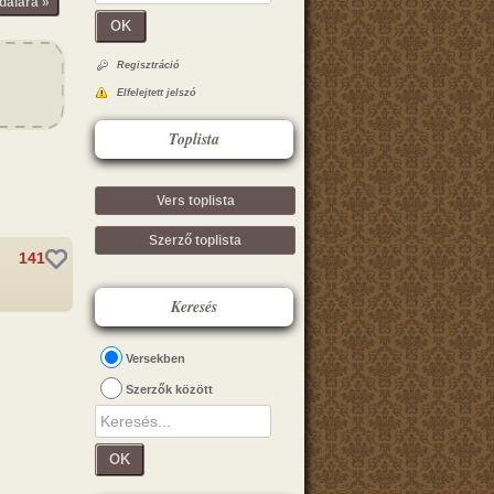
dalára »
OK
Regisztráció
Elfelejtett jelszó
Toplista
Vers toplista
Szerző toplista
141
Keresés
Versekben
Szerzők között
OK