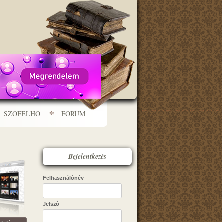
SZÓFELHŐ
FÓRUM
Bejelentkezés
Felhasználónév
Jelszó