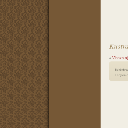
Kustra
«
Vissza a
Beküldve
Ennyien o