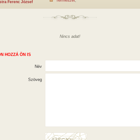
Természet
,
stra Ferenc József
Nincs adat!
N HOZZÁ ÖN IS
Név
Szöveg