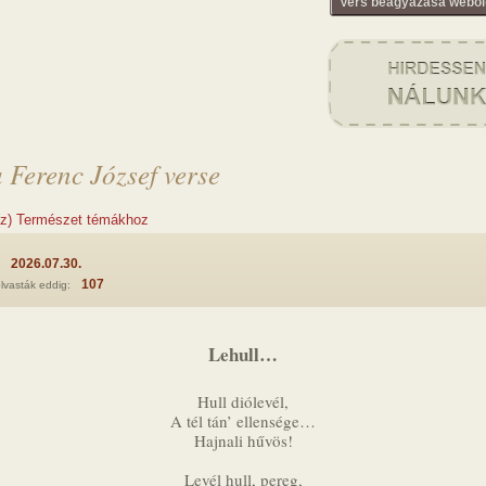
Vers beágyazása webol
 Ferenc József verse
(z) Természet témákhoz
2026.07.30.
:
107
lvasták eddig:
Lehull…
Hull diólevél,
A tél tán’ ellensége…
Hajnali hűvös!
Levél hull, pereg,