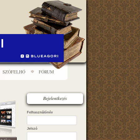
SZÓFELHŐ
FÓRUM
Bejelentkezés
Felhasználónév
Jelszó