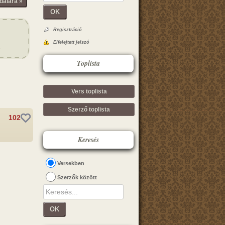
dalára »
OK
Regisztráció
Elfelejtett jelszó
Toplista
Vers toplista
Szerző toplista
102
Keresés
Versekben
Szerzők között
OK