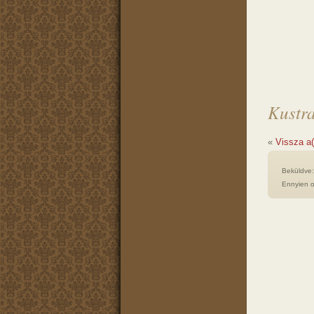
Kustra
«
Vissza a
Beküldve
Ennyien o