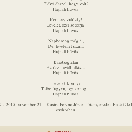
Előző ősszel, hogy volt?
Hajnali hűvös!
Kemény valóság!
Levelet, szél sodorja!
Hajnali hűvös!
Napkorong még él,
De, leveleket szárít.
Hajnali hűvös!
Barátságtalan
Az őszi levélhullás…
Hajnali hűvös!
Levelek könnye
Télbe fagyva, igy kopog…
Hajnali hűvös!
és, 2015. november 21. - Kustra Ferenc József- írtam, eredeti Basó féle 
csokorban.