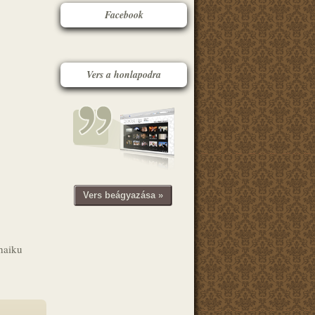
Facebook
Vers a honlapodra
Vers beágyazása »
haiku