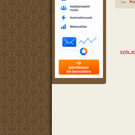
Ku
Írta:
SZÓLJO