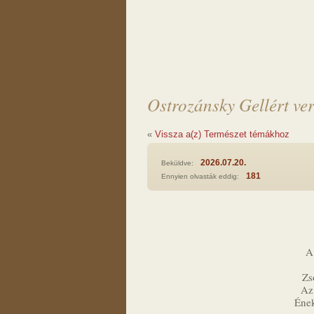
Ostrozánsky Gellért ve
«
Vissza a(z) Természet témákhoz
2026.07.20.
Beküldve:
181
Ennyien olvasták eddig:
A
Zs
Az 
Éne