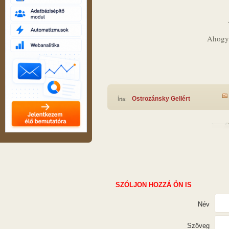
Ahogy 
Ostrozánsky Gellért
Írta:
SZÓLJON HOZZÁ ÖN IS
Név
Szöveg